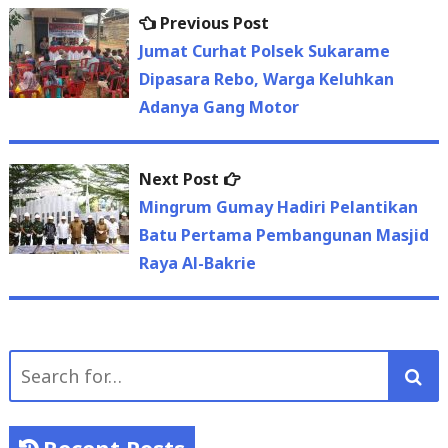
Previous
Previous Post
Post
post:
Jumat Curhat Polsek Sukarame
navigation
Dipasara Rebo, Warga Keluhkan
Adanya Gang Motor
Next
Next Post
post:
Mingrum Gumay Hadiri Pelantikan
Batu Pertama Pembangunan Masjid
Raya Al-Bakrie
Search
for:
Recent Posts