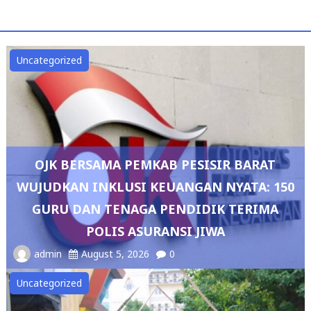
Uncategorized
OJK BERSAMA PEMKAB PESISIR BARAT
WUJUDKAN INKLUSI KEUANGAN NYATA: 150
GURU DAN TENAGA PENDIDIK TERIMA
POLIS ASURANSI JIWA
admin
August 5, 2026
0
Uncategorized