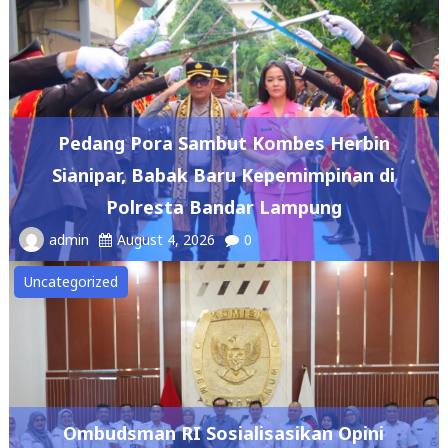
Pedang Pora Sambut Kombes Herbin
Sianipar, Babak Baru Kepemimpinan di
Polresta Bandar Lampung
admin
August 4, 2026
0
Uncategorized
Ombudsman RI Sosialisasikan Opini