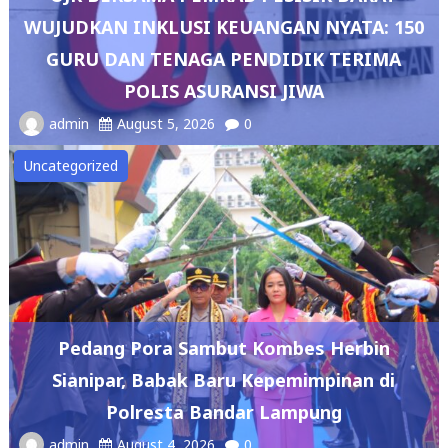
WUJUDKAN INKLUSI KEUANGAN NYATA: 150
GURU DAN TENAGA PENDIDIK TERIMA
POLIS ASURANSI JIWA
admin
August 5, 2026
0
Uncategorized
Pedang Pora Sambut Kombes Herbin
Sianipar, Babak Baru Kepemimpinan di
Polresta Bandar Lampung
admin
August 4, 2026
0