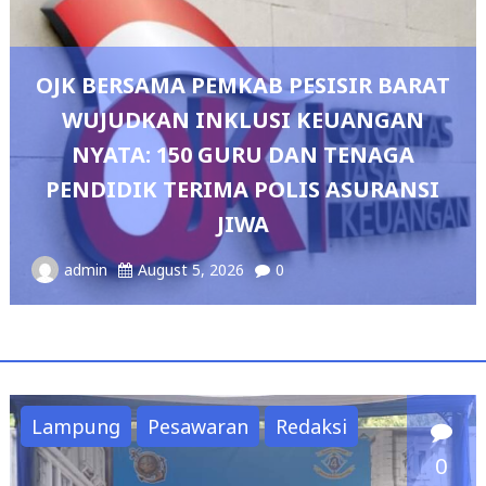
R BARAT
ANGAN
NAGA
Pedang Pora Sambut Kombes H
URANSI
Sianipar, Babak Baru Kepemimp
Polresta Bandar Lampun
admin
August 4, 2026
0
Lampung
Pesawaran
Redaksi
0