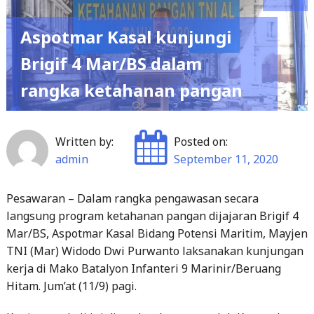
Aspotmar Kasal kunjungi
Brigif 4 Mar/BS dalam
rangka ketahanan pangan
Written by:
Posted on:
admin
September 11, 2020
Pesawaran – Dalam rangka pengawasan secara
langsung program ketahanan pangan dijajaran Brigif 4
Mar/BS, Aspotmar Kasal Bidang Potensi Maritim, Mayjen
TNI (Mar) Widodo Dwi Purwanto laksanakan kunjungan
kerja di Mako Batalyon Infanteri 9 Marinir/Beruang
Hitam. Jum’at (11/9) pagi.