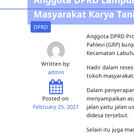
Masyarakat Karya Tan
DPRD
Anggota DPRD Pro
Pahlevi (GRP) kunj
Kecamatan Labuha
Written by:
Hadir dalam reses
admin
tokoh masyarakat
Dalam penyerapan
Posted on:
menyampaikan aspi
February 25, 2021
jalan yaitu jalan 
didesa tersebut.
Selain itu juga m