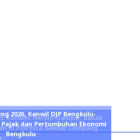
ing 2026, Kanwil DJP Bengkulu-
t Kombes Herbin Sianipar, Babak
 Pajak dan Pertumbuhan Ekonomi
n di Polresta Bandar Lampung
Bengkulu
0