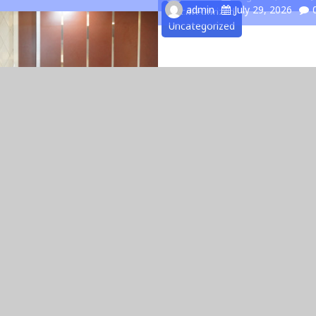
admin
July 29, 2026
Uncategorized
Uncategorized
pini Ombudsman RI:
nan Publik Tahun 2026
 Insan Pers