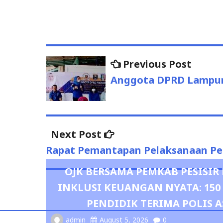
Previous Post
Previo
Post
post:
Anggota DPRD Lampung
navigation
Next Post
Next
post:
Rapat Pemantapan Pelaksanaan Pel
OJK BERSAMA PEMKAB PESISI
INKLUSI KEUANGAN NYATA: 15
PENDIDIK TERIMA POLIS A
admin
August 5, 2026
0