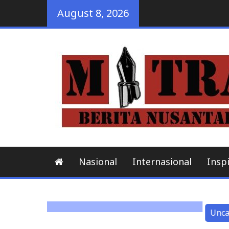
Skip
August 8, 2026
to
content
 Bandar
Nasional
Internasional
Inspi
Uncategorized