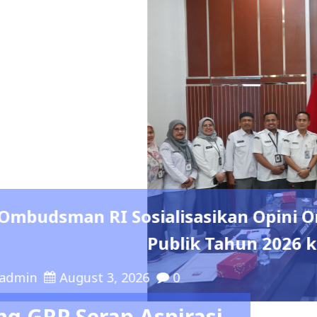
asikan Opini Ombudsman RI: Penilaia
k Tahun 2026 kepada KPU RI Bersama 
 GRP Serap Aspirasi