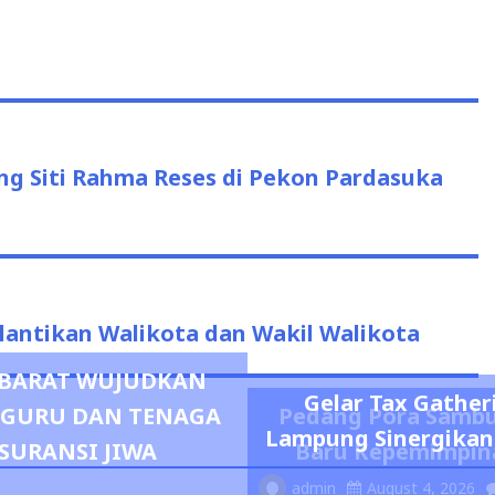
us
 Siti Rahma Reses di Pekon Pardasuka
antikan Walikota dan Wakil Walikota
R BARAT WUJUDKAN
Gelar Tax Gather
0 GURU DAN TENAGA
Pedang Pora Sambu
Lampung Sinergikan
SURANSI JIWA
Baru Kepemimpina
admin
August 4, 2026