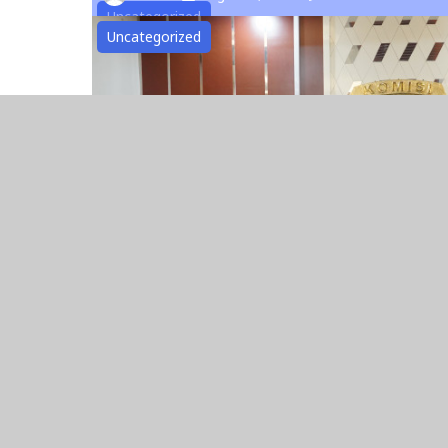
Uncategorized
Uncategorized
Ombudsman RI Sosialisasikan O
Penilaian Maladministrasi Pelaya
kepada KPU RI Bersama
admin
August 3, 2026
0