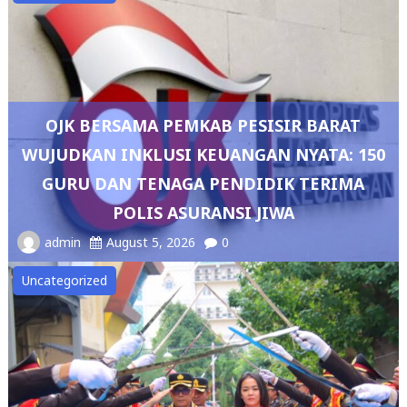
OJK BERSAMA PEMKAB PESISIR BARAT
WUJUDKAN INKLUSI KEUANGAN NYATA: 150
GURU DAN TENAGA PENDIDIK TERIMA
POLIS ASURANSI JIWA
admin
August 5, 2026
0
Uncategorized