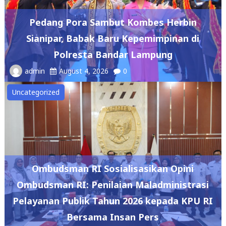
Pedang Pora Sambut Kombes Herbin
Sianipar, Babak Baru Kepemimpinan di
Polresta Bandar Lampung
admin
August 4, 2026
0
Uncategorized
Ombudsman RI Sosialisasikan Opini
Ombudsman RI: Penilaian Maladministrasi
Pelayanan Publik Tahun 2026 kepada KPU RI
Bersama Insan Pers