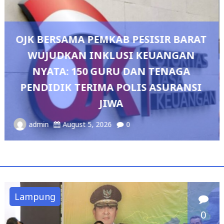
AT
Pedang Pora Sambut Kombes Herbin
I
Sianipar, Babak Baru Kepemimpinan d
Polresta Bandar Lampung
admin
August 4, 2026
0
Lampung
0