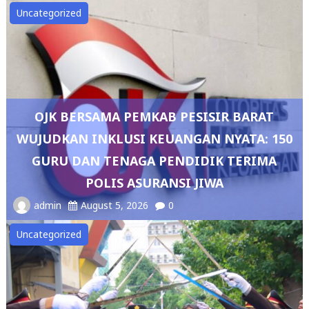
Uncategorized
OJK BERSAMA PEMKAB PESISIR BARAT
WUJUDKAN INKLUSI KEUANGAN NYATA: 150
GURU DAN TENAGA PENDIDIK TERIMA
POLIS ASURANSI JIWA
admin
August 5, 2026
0
Uncategorized