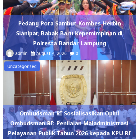
Pedang Pora Sambut Kombes Herbin
Sianipar, Babak Baru Kepemimpinan di
Polresta Bandar Lampung
admin
August 4, 2026
0
Uncategorized
Ombudsman RI Sosialisasikan Opini
Ombudsman RI: Penilaian Maladministrasi
Pelayanan Publik Tahun 2026 kepada KPU RI