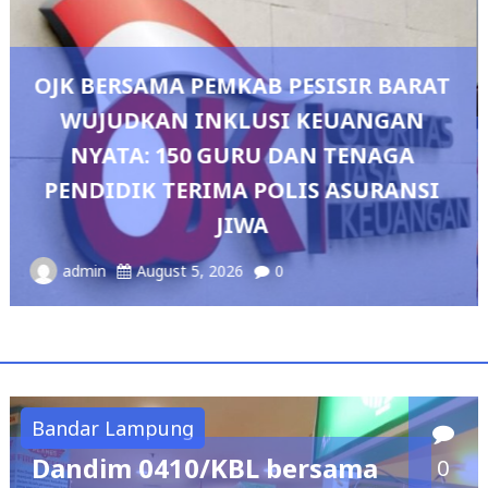
BARAT
GAN
GA
Pedang Pora Sambut Kombes Her
ANSI
Sianipar, Babak Baru Kepemimpina
Polresta Bandar Lampung
admin
August 4, 2026
0
Bandar Lampung
Dandim 0410/KBL bersama
0