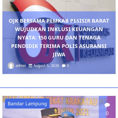
IR BARAT
ANGAN
ENAGA
Pedang Pora Sambut Kombes 
SURANSI
Sianipar, Babak Baru Kepemimp
Polresta Bandar Lampun
admin
August 4, 2026
0
Bandar Lampung
0