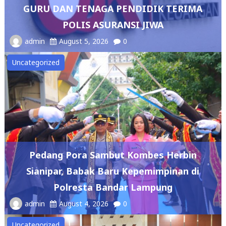
GURU DAN TENAGA PENDIDIK TERIMA
POLIS ASURANSI JIWA
admin
August 5, 2026
0
Uncategorized
Pedang Pora Sambut Kombes Herbin
Sianipar, Babak Baru Kepemimpinan di
Polresta Bandar Lampung
admin
August 4, 2026
0
Uncategorized