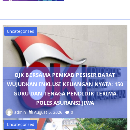
Uncategorized
OJK BERSAMA PEMKAB PESISIR BARAT
WUJUDKAN INKLUSI KEUANGAN NYATA: 150
GURU DAN TENAGA PENDIDIK TERIMA
POLIS ASURANSI JIWA
admin
August 5, 2026
0
Uncategorized