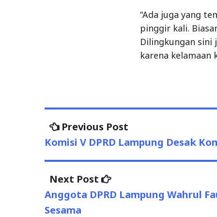
“Ada juga yang te
pinggir kali. Bias
Dilingkungan sini
karena kelamaan k
Previous Post
Previous
Post
post:
Komisi V DPRD Lampung Desak Koni
navigation
Next Post
Next
post:
Anggota DPRD Lampung Wahrul Fauz
Sesama