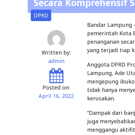
Secara Komprehensif S
DPRD
Bandar Lampung 
pemerintah Kota 
penanganan secar
yang terjadi tiap 
Written by:
admin
Anggota DPRD Pro
Lampung, Ade Uta
mengepung ibukota
Posted on:
tidak hanya men
April 16, 2022
kerusakan.
“Dampak dari ban
juga menyebabkan
menggangu aktifit