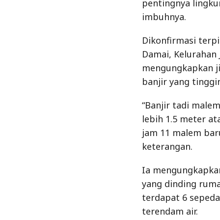
pentingnya lingku
imbuhnya.
Dikonfirmasi terp
Damai, Kelurahan
mengungkapkan ji
banjir yang tingg
“Banjir tadi male
lebih 1.5 meter at
jam 11 malem baru
keterangan.
Ia mengungkapkan
yang dinding rumah
terdapat 6 seped
terendam air.