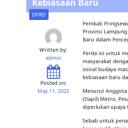
Kebiasaan Baru
DPRD
Pemkab Pringsewu 
Provinsi Lampung
Baru dalam Penceg
Written by:
Perda ini untuk m
admin
masyarakat denga
sosial budaya mas
kebiasaan baru d
Posted on:
May 11, 2022
Menurut Anggota 
(Dapil) Metro, Pe
diperlukan upaya
Sebab untuk pena