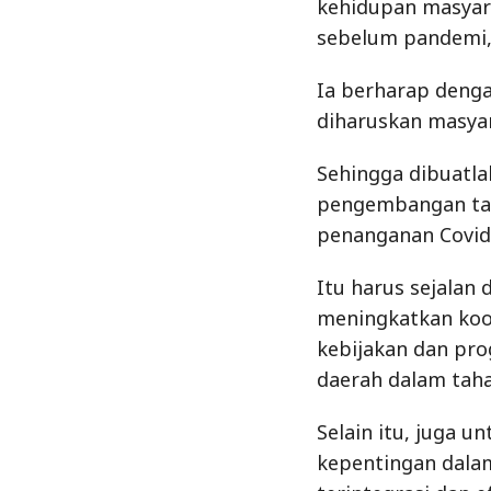
kehidupan masyar
sebelum pandemi,”
Ia berharap deng
diharuskan masyar
Sehingga dibuatl
pengembangan tah
penanganan Covid-
Itu harus sejalan
meningkatkan koor
kebijakan dan pr
daerah dalam taha
Selain itu, juga 
kepentingan dala