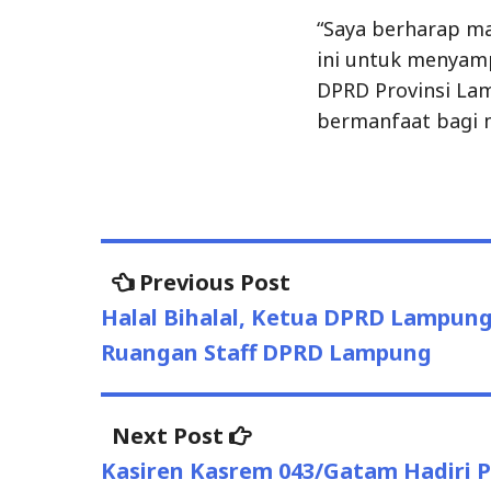
“Saya berharap m
ini untuk menyamp
DPRD Provinsi La
bermanfaat bagi m
Previous Post
Previous
Post
post:
Halal Bihalal, Ketua DPRD Lampun
navigation
Ruangan Staff DPRD Lampung
Next Post
Next
post:
Kasiren Kasrem 043/Gatam Hadiri 