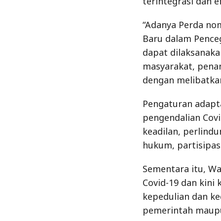
terintegrasi dan ef
“Adanya Perda nom
Baru dalam Pence
dapat dilaksanak
masyarakat, penan
dengan melibatkan
Pengaturan adapt
pengendalian Covi
keadilan, perlind
hukum, partisipas
Sementara itu, Wa
Covid-19 dan kini
kepedulian dan ke
pemerintah maupu