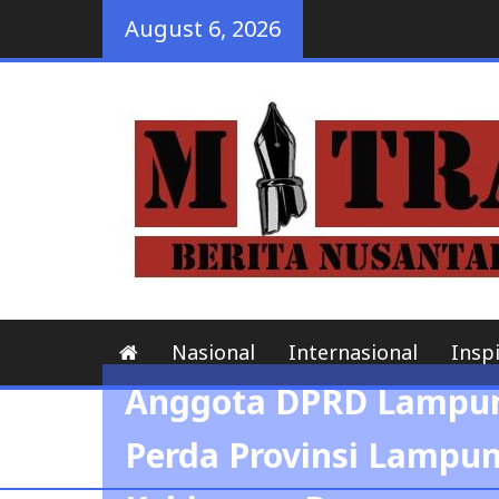
Skip
August 6, 2026
to
content
Nasional
Internasional
Inspi
Anggota DPRD Lampung 
Perda Provinsi Lampu