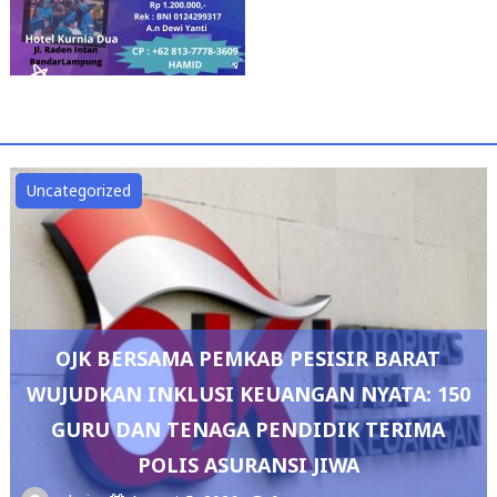
Uncategorized
OJK BERSAMA PEMKAB PESISIR BARAT
WUJUDKAN INKLUSI KEUANGAN NYATA: 150
GURU DAN TENAGA PENDIDIK TERIMA
POLIS ASURANSI JIWA