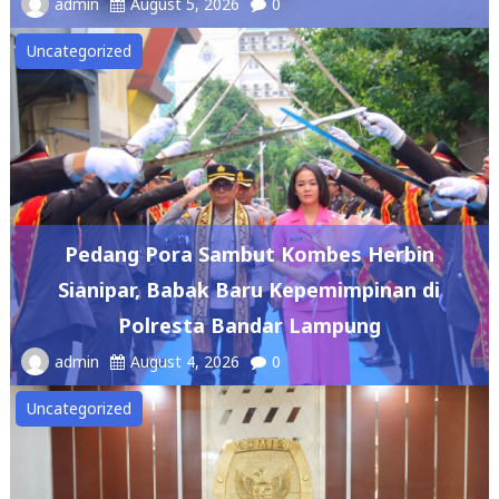
admin
August 5, 2026
0
Uncategorized
Pedang Pora Sambut Kombes Herbin
Sianipar, Babak Baru Kepemimpinan di
Polresta Bandar Lampung
admin
August 4, 2026
0
Uncategorized