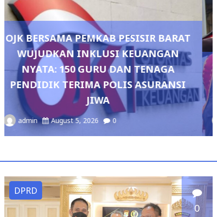
RAT
N
Pedang Pora Sambut Kombes Herbi
SI
Sianipar, Babak Baru Kepemimpinan 
Polresta Bandar Lampung
admin
August 4, 2026
0
DPRD
0