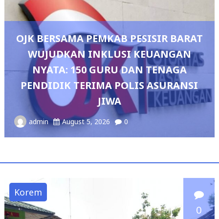
ESISIR BARAT
 KEUANGAN
DAN TENAGA
Pedang Pora Sambut Ko
LIS ASURANSI
Sianipar, Babak Baru Kep
Polresta Bandar L
admin
August 4, 2026
0
Korem
0