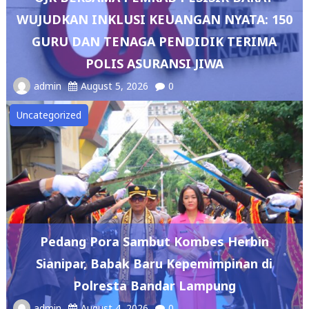
WUJUDKAN INKLUSI KEUANGAN NYATA: 150
GURU DAN TENAGA PENDIDIK TERIMA
POLIS ASURANSI JIWA
admin
August 5, 2026
0
Uncategorized
Pedang Pora Sambut Kombes Herbin
Sianipar, Babak Baru Kepemimpinan di
Polresta Bandar Lampung
admin
August 4, 2026
0