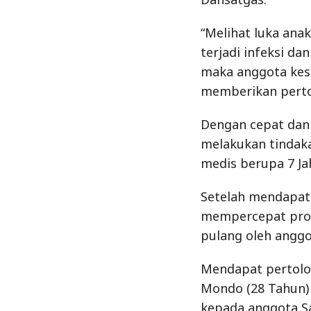
“Melihat luka ana
terjadi infeksi d
maka anggota kes
memberikan perto
Dengan cepat dan
melakukan tindak
medis berupa 7 Ja
Setelah mendapatk
mempercepat pros
pulang oleh anggo
Mendapat pertolon
Mondo (28 Tahun)
kepada anggota S