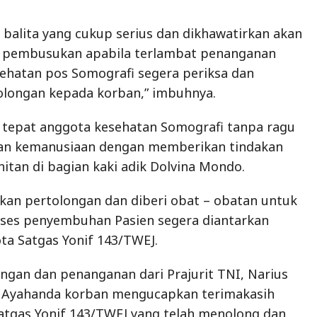
k balita yang cukup serius dan dikhawatirkan akan
an pembusukan apabila terlambat penanganan
ehatan pos Somografi segera periksa dan
longan kepada korban,” imbuhnya.
 tepat anggota kesehatan Somografi tanpa ragu
an kemanusiaan dengan memberikan tindakan
hitan di bagian kaki adik Dolvina Mondo.
an pertolongan dan diberi obat – obatan untuk
es penyembuhan Pasien segera diantarkan
ta Satgas Yonif 143/TWEJ.
gan dan penanganan dari Prajurit TNI, Narius
 Ayahanda korban mengucapkan terimakasih
atgas Yonif 143/TWEJ yang telah menolong dan