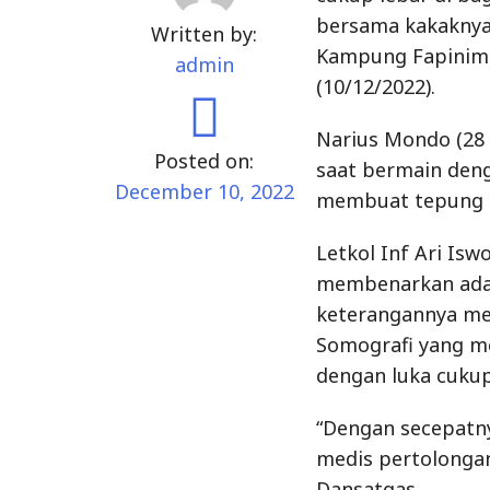
bersama kakaknya 
Written by:
Kampung Fapinimb
admin
(10/12/2022).
Narius Mondo (28
Posted on:
saat bermain deng
December 10, 2022
membuat tepung s
Letkol Inf Ari Isw
membenarkan adany
keterangannya me
Somografi yang 
dengan luka cukup 
“Dengan secepatny
medis pertolonga
Dansatgas.