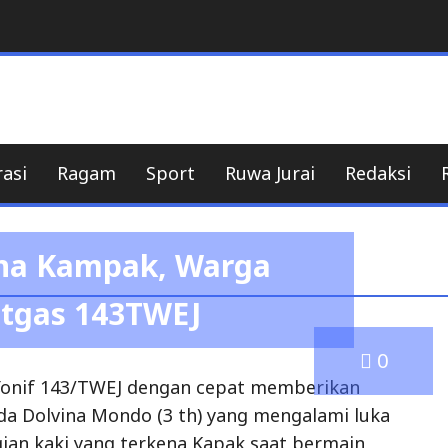
e
eritaNusantara
rasi
Ragam
Sport
Ruwa Jurai
Redaksi
na Kampak, Warga
atgas 143TWEJ
0
Yonif 143/TWEJ dengan cepat memberikan
a Dolvina Mondo (3 th) yang mengalami luka
gian kaki yang terkena Kapak saat bermain