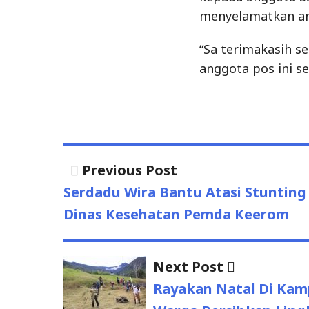
menyelamatkan an
“Sa terimakasih s
anggota pos ini s
Previous Post
Previous
Post
post:
Serdadu Wira Bantu Atasi Stunting
navigation
Dinas Kesehatan Pemda Keerom
Next Post
Next
post:
Rayakan Natal Di Kamp