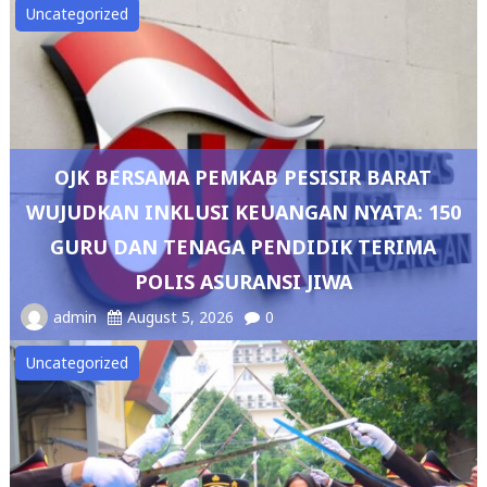
Uncategorized
OJK BERSAMA PEMKAB PESISIR BARAT
WUJUDKAN INKLUSI KEUANGAN NYATA: 150
GURU DAN TENAGA PENDIDIK TERIMA
POLIS ASURANSI JIWA
admin
August 5, 2026
0
Uncategorized