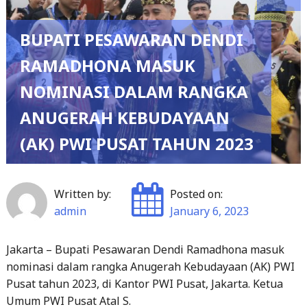
BUPATI PESAWARAN DENDI
RAMADHONA MASUK
NOMINASI DALAM RANGKA
ANUGERAH KEBUDAYAAN
(AK) PWI PUSAT TAHUN 2023
Written by:
Posted on:
admin
January 6, 2023
Jakarta – Bupati Pesawaran Dendi Ramadhona masuk
nominasi dalam rangka Anugerah Kebudayaan (AK) PWI
Pusat tahun 2023, di Kantor PWI Pusat, Jakarta. Ketua
Umum PWI Pusat Atal S.