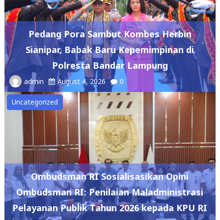
Pedang Pora Sambut Kombes Herbin
Sianipar, Babak Baru Kepemimpinan di
Polresta Bandar Lampung
admin
August 4, 2026
0
Uncategorized
Ombudsman RI Sosialisasikan Opini
Ombudsman RI: Penilaian Maladministrasi
Pelayanan Publik Tahun 2026 kepada KPU RI