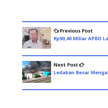
Previous Post
Previo
Post
post:
Rp90,40 Miliar APBD L
navigation
Next Post
Next
post:
Ledakan Besar Menga