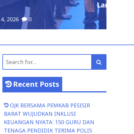
Search
for:
Recent Posts
OJK BERSAMA PEMKAB PESISIR
BARAT WUJUDKAN INKLUSI
KEUANGAN NYATA: 150 GURU DAN
TENAGA PENDIDIK TERIMA POLIS