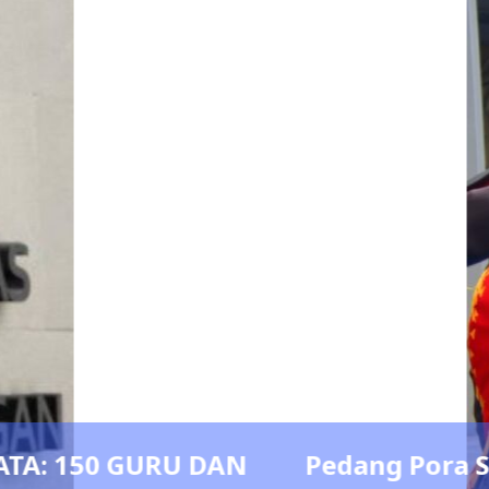
 Herbin Sianipar, Babak Baru Kepem