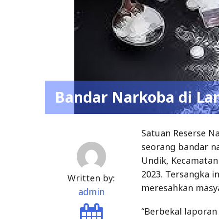
Bandar Narkoba di La
Satuan Reserse N
seorang bandar n
Undik, Kecamatan 
2023. Tersangka i
Written by:
meresahkan masyar
admin
“Berbekal laporan