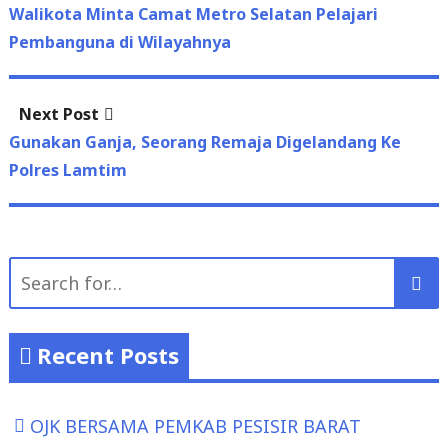
post:
Walikota Minta Camat Metro Selatan Pelajari
navigation
Pembanguna di Wilayahnya
Next
Next Post
post:
Gunakan Ganja, Seorang Remaja Digelandang Ke
Polres Lamtim
Search
for:
Recent Posts
OJK BERSAMA PEMKAB PESISIR BARAT