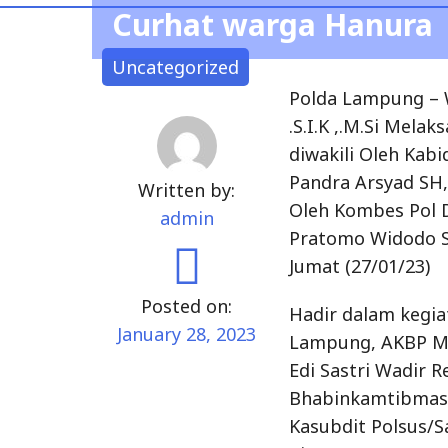
Curhat warga Hanura
Uncategorized
Polda Lampung – 
.S.I.K ,.M.Si Mel
diwakili Oleh Ka
Pandra Arsyad SH,
Written by:
Oleh Kombes Pol D
admin
Pratomo Widodo SI
Jumat (27/01/23)
Posted on:
Hadir dalam kegi
January 28, 2023
Lampung, AKBP M
Edi Sastri Wadir 
Bhabinkamtibmas 
Kasubdit Polsus/