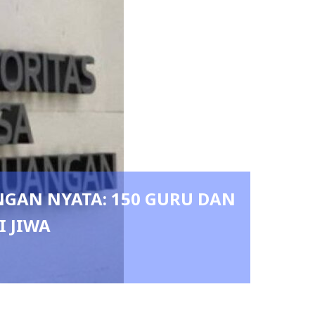
epemimpinan di Polresta Bandar