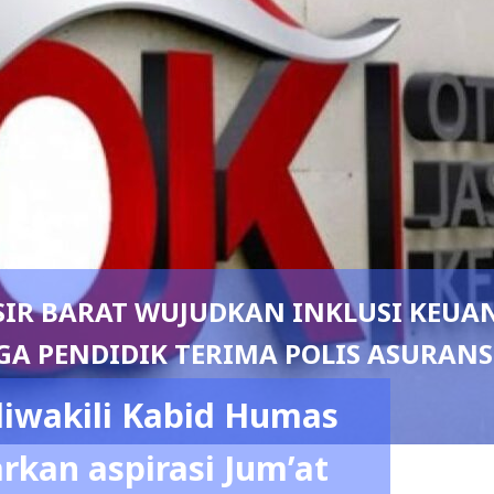
mbes Herbin Sianipar, Babak Baru K
Lampung
iwakili Kabid Humas
kan aspirasi Jum’at