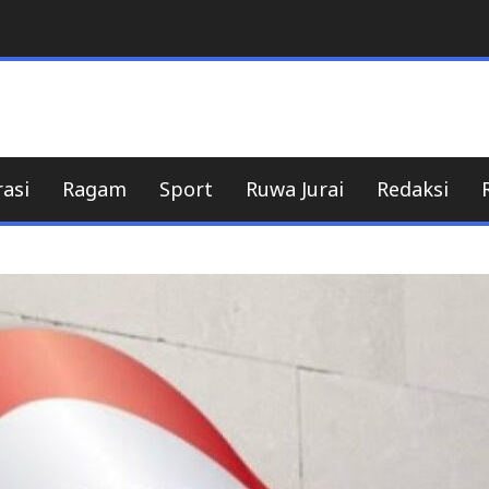
e
eritaNusantara
rasi
Ragam
Sport
Ruwa Jurai
Redaksi