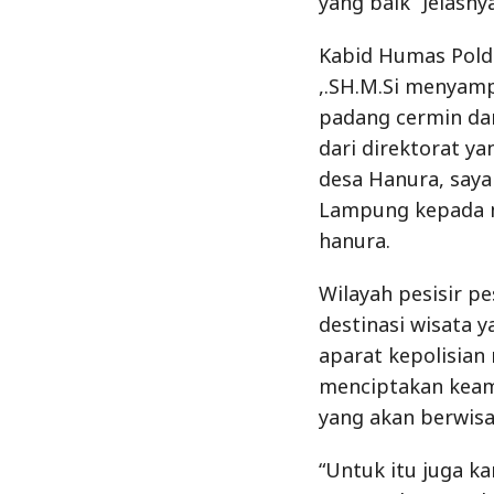
yang baik” Jelasnya
Kabid Humas Pold
,.SH.M.Si menyamp
padang cermin dan
dari direktorat ya
desa Hanura, say
Lampung kepada m
hanura.
Wilayah pesisir p
destinasi wisata 
aparat kepolisia
menciptakan keam
yang akan berwis
“Untuk itu juga k