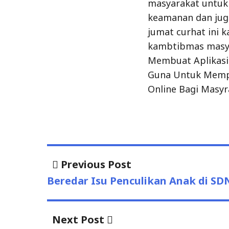
masyarakat untuk
keamanan dan jug
jumat curhat ini 
kambtibmas masyar
Membuat Aplikasi
Guna Untuk Memp
Online Bagi Masyr
Previous Post
Previous
Post
post:
Beredar Isu Penculikan Anak di SDN 
navigation
Next Post
Next