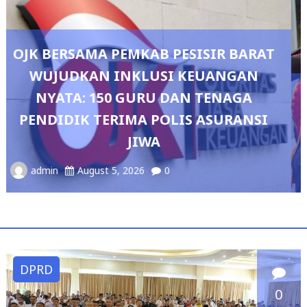
RAT
N
A
Pedang Pora Sambut Kombes Herbi
NSI
Sianipar, Babak Baru Kepemimpinan 
Polresta Bandar Lampung
admin
August 4, 2026
0
DPRD
0