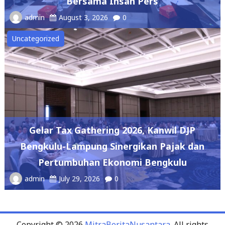
Bersama Insan Pers
admin
August 3, 2026
0
Uncategorized
Gelar Tax Gathering 2026, Kanwil DJP
Bengkulu-Lampung Sinergikan Pajak dan
Pertumbuhan Ekonomi Bengkulu
admin
July 29, 2026
0
Copyright © 2026
MitraBeritaNusantara
. All rights