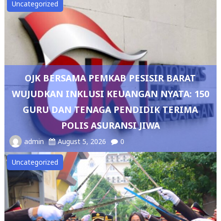
Uncategorized
OJK BERSAMA PEMKAB PESISIR BARAT
WUJUDKAN INKLUSI KEUANGAN NYATA: 150
GURU DAN TENAGA PENDIDIK TERIMA
POLIS ASURANSI JIWA
admin
August 5, 2026
0
Uncategorized