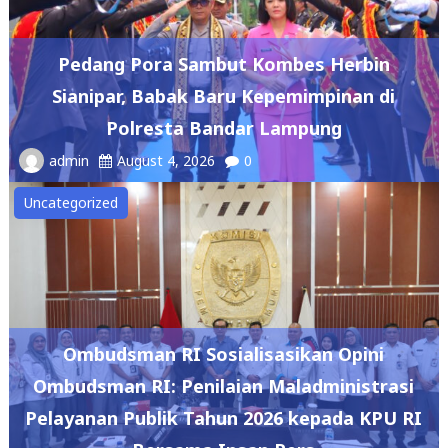
Pedang Pora Sambut Kombes Herbin
Sianipar, Babak Baru Kepemimpinan di
Polresta Bandar Lampung
admin
August 4, 2026
0
Uncategorized
Ombudsman RI Sosialisasikan Opini
Ombudsman RI: Penilaian Maladministrasi
Pelayanan Publik Tahun 2026 kepada KPU RI