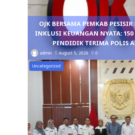
OJK BERSAMA PEMKAB PESISI
INKLUSI KEUANGAN NYATA: 15
PENDIDIK TERIMA POLIS A
admin
August 5, 2026
0
Uncategorized