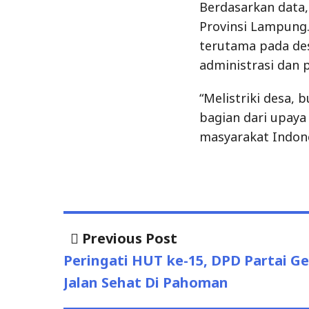
Berdasarkan data, 
Provinsi Lampung
terutama pada des
administrasi dan p
“Melistriki desa, 
bagian dari upaya
masyarakat Indone
Previous Post
Previous
Post
post:
Peringati HUT ke-15, DPD Partai G
navigation
Jalan Sehat Di Pahoman