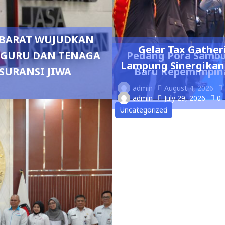
R BARAT WUJUDKAN
Gelar Tax Gather
0 GURU DAN TENAGA
Pedang Pora Sambu
Lampung Sinergikan
SURANSI JIWA
Baru Kepemimpina
admin
August 4, 2026
admin
July 29, 2026
0
Uncategorized