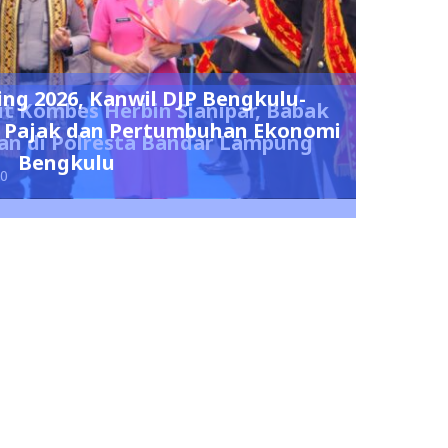
ing 2026, Kanwil DJP Bengkulu-
t Kombes Herbin Sianipar, Babak
 Pajak dan Pertumbuhan Ekonomi
n di Polresta Bandar Lampung
Bengkulu
0