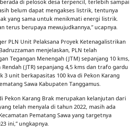
berada di pelosok desa terpencil, terlebih sampai
asih belum dapat mengakses listrik, tentunya
ak yang sama untuk menikmati energi listrik.
an terus berupaya mewujudkannya,” ucapnya.
r PLN Unit Pelaksana Proyek Ketenagalistrikan
Badruzzaman menjelaskan, PLN telah
an Tegangan Menengah (JTM) sepanjang 10 kms,
 Rendah (JTR) sepanjang 4,5 kms dan trafo gardu
ak 3 unit berkapasitas 100 kva di Pekon Karang
Pematang Sawa Kabupaten Tanggamus.
k di Pekon Karang Brak merupakan kelanjutan dari
yang telah menyala di tahun 2022, masih ada
i Kecamatan Pematang Sawa yang targetnya
023 ini,” ungkapnya.