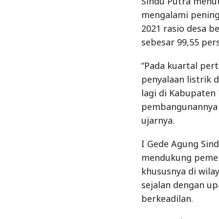
Sindu Putra menut
mengalami pening
2021 rasio desa be
sebesar 99,55 per
“Pada kuartal per
penyalaan listrik
lagi di Kabupaten
pembangunannya w
ujarnya.
I Gede Agung Sin
mendukung pemeri
khususnya di wila
sejalan dengan u
berkeadilan.