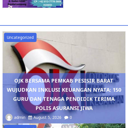
Uncategorized
OJK BERSAMA PEMKAB PESISIR BARAT
WUJUDKAN INKLUSI KEUANGAN NYATA: 150
GURU DAN TENAGA PENDIDIK TERIMA
POLIS ASURANSI JIWA
admin
August 5, 2026
0