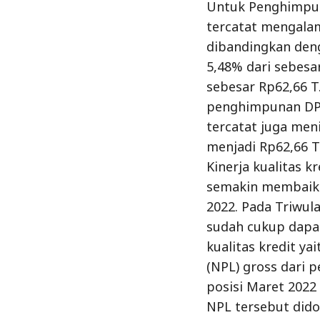
Untuk Penghimpun
tercatat mengalam
dibandingkan deng
5,48% dari sebesa
sebesar Rp62,66 T
penghimpunan DP
tercatat juga men
menjadi Rp62,66 T
Kinerja kualitas k
semakin membaik 
2022. Pada Triwul
sudah cukup dapa
kualitas kredit y
(NPL) gross dari 
posisi Maret 2022
NPL tersebut did