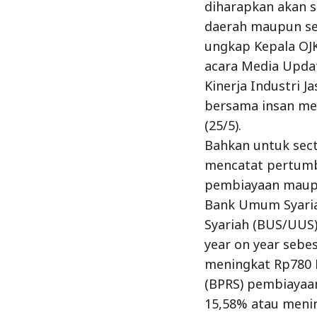
diharapkan akan 
daerah maupun se
ungkap Kepala OJ
acara Media Upd
Kinerja Industri J
bersama insan me
(25/5).
Bahkan untuk sect
mencatat pertumb
pembiayaan maupu
Bank Umum Syaria
Syariah (BUS/UUS
year on year sebe
meningkat Rp780 
(BPRS) pembiayaa
15,58% atau meni