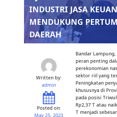
INDUSTRI JASA KEU
MENDUKUNG PERTU
DAERAH
Bandar Lampung, 2
peran penting d
perekonomian nas
sektor riil yang t
Written by:
Peningkatan peny
admin
khususnya di Prov
pada posisi Triwu
Rp2,37 T atau nai
Posted on:
T menjadi sebesar
May 25, 2023