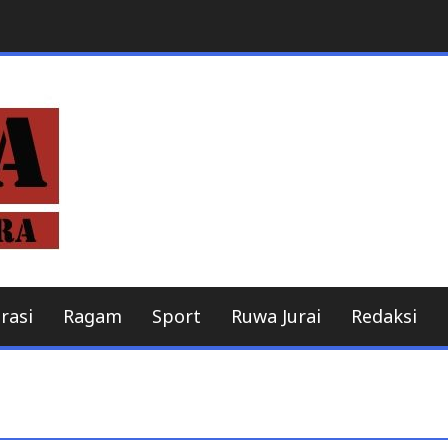
Berita online
MitraBeritaNusant
rasi
Ragam
Sport
Ruwa Jurai
Redaksi