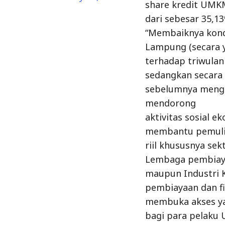
share kredit UMK
dari sebesar 35,1
“Membaiknya kond
Lampung (secara y
terhadap triwula
sedangkan secara 
sebelumnya menga
mendorong
aktivitas sosial e
membantu pemulih
riil khususnya se
Lembaga pembiay
maupun Industri 
pembiayaan dan f
membuka akses ya
bagi para pelaku 