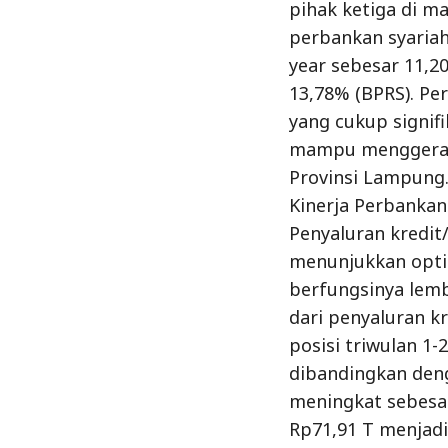
pihak ketiga di m
perbankan syaria
year sebesar 11,
13,78% (BPRS). P
yang cukup signifi
mampu menggeraka
Provinsi Lampung
Kinerja Perbankan
Penyaluran kredi
menunjukkan opt
berfungsinya lemb
dari penyaluran k
posisi triwulan 1
dibandingkan deng
meningkat sebesar
Rp71,91 T menjadi