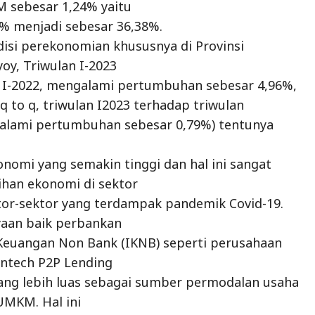
M sebesar 1,24% yaitu
3% menjadi sebesar 36,38%.
isi perekonomian khususnya di Provinsi
oy, Triwulan I-2023
n I-2022, mengalami pertumbuhan sebesar 4,96%,
q to q, triwulan I2023 terhadap triwulan
lami pertumbuhan sebesar 0,79%) tentunya
konomi yang semakin tinggi dan hal ini sangat
an ekonomi di sektor
ktor-sektor yang terdampak pandemik Covid-19.
aan baik perbankan
Keuangan Non Bank (IKNB) seperti perusahaan
intech P2P Lending
ng lebih luas sebagai sumber permodalan usaha
UMKM. Hal ini