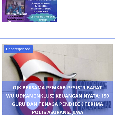
Uncategorized
OJK BERSAMA PEMKAB PESISIR BARAT
WUJUDKAN INKLUSI KEUANGAN NYATA: 150
GURU DAN TENAGA PENDIDIK TERIMA
POLIS ASURANSI JIWA