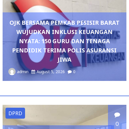
ESISIR BARAT
 KEUANGAN
AN TENAGA
Pedang Pora Sambut Kom
IS ASURANSI
Sianipar, Babak Baru Kep
Polresta Bandar L
admin
August 4, 2026
0
DPRD
0