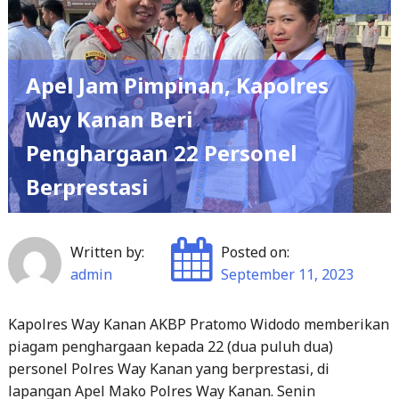
Apel Jam Pimpinan, Kapolres
Way Kanan Beri
Penghargaan 22 Personel
Berprestasi
Written by:
Posted on:
admin
September 11, 2023
Kapolres Way Kanan AKBP Pratomo Widodo memberikan
piagam penghargaan kepada 22 (dua puluh dua)
personel Polres Way Kanan yang berprestasi, di
lapangan Apel Mako Polres Way Kanan. Senin