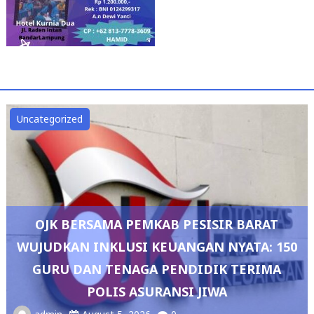
Uncategorized
OJK BERSAMA PEMKAB PESISIR BARAT
WUJUDKAN INKLUSI KEUANGAN NYATA: 150
GURU DAN TENAGA PENDIDIK TERIMA
POLIS ASURANSI JIWA