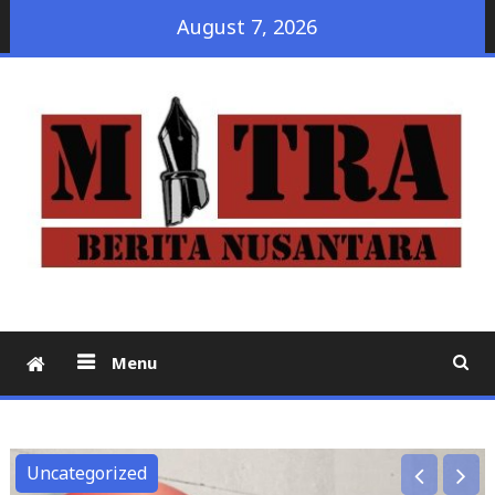
Skip
August 7, 2026
to
content
MitraBeritaNusantara
Berita online
Menu
Uncategorized