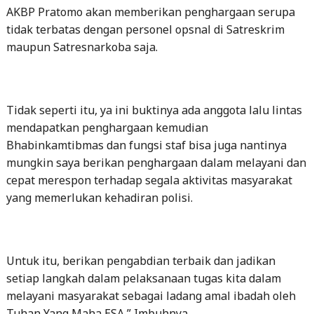
AKBP Pratomo akan memberikan penghargaan serupa
tidak terbatas dengan personel opsnal di Satreskrim
maupun Satresnarkoba saja.
Tidak seperti itu, ya ini buktinya ada anggota lalu lintas
mendapatkan penghargaan kemudian
Bhabinkamtibmas dan fungsi staf bisa juga nantinya
mungkin saya berikan penghargaan dalam melayani dan
cepat merespon terhadap segala aktivitas masyarakat
yang memerlukan kehadiran polisi.
Untuk itu, berikan pengabdian terbaik dan jadikan
setiap langkah dalam pelaksanaan tugas kita dalam
melayani masyarakat sebagai ladang amal ibadah oleh
Tuhan Yang Maha ESA,” Imbuhnya.