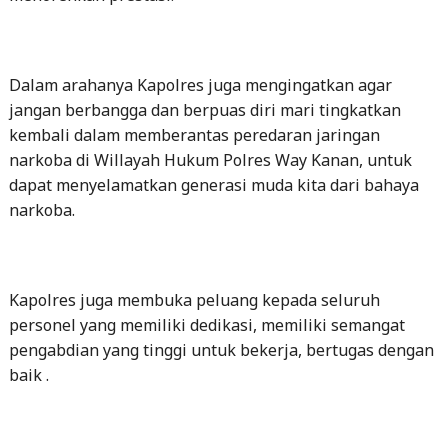
Dalam arahanya Kapolres juga mengingatkan agar
jangan berbangga dan berpuas diri mari tingkatkan
kembali dalam memberantas peredaran jaringan
narkoba di Willayah Hukum Polres Way Kanan, untuk
dapat menyelamatkan generasi muda kita dari bahaya
narkoba.
Kapolres juga membuka peluang kepada seluruh
personel yang memiliki dedikasi, memiliki semangat
pengabdian yang tinggi untuk bekerja, bertugas dengan
baik .