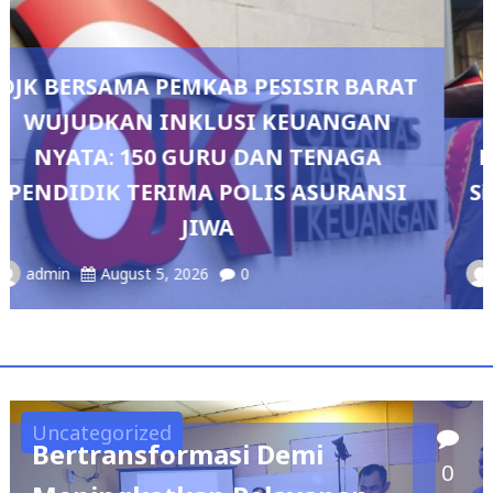
AT
Pedang Pora Sambut Kombes Herbin
I
Sianipar, Babak Baru Kepemimpinan di
Polresta Bandar Lampung
admin
August 4, 2026
0
Uncategorized
Bertransformasi Demi
0