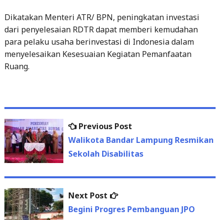
Dikatakan Menteri ATR/ BPN, peningkatan investasi
dari penyelesaian RDTR dapat memberi kemudahan
para pelaku usaha berinvestasi di Indonesia dalam
menyelesaikan Kesesuaian Kegiatan Pemanfaatan
Ruang.
Previous
Previous Post
Post
post:
Walikota Bandar Lampung Resmikan
navigation
Sekolah Disabilitas
Next
Next Post
post:
Begini Progres Pembanguan JPO