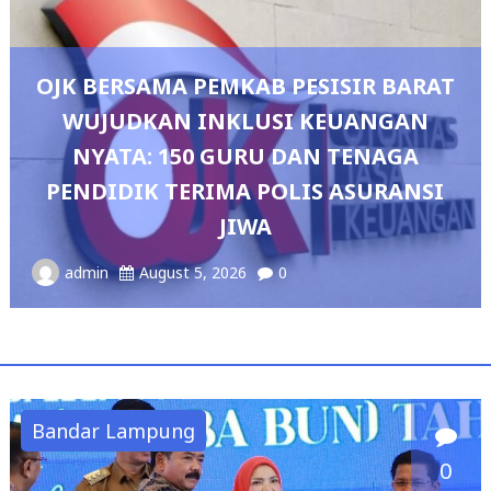
 BARAT
NGAN
NAGA
Pedang Pora Sambut Kombes He
RANSI
Sianipar, Babak Baru Kepemimpin
Polresta Bandar Lampung
admin
August 4, 2026
0
Bandar Lampung
0