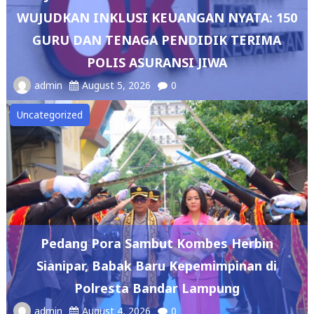
WUJUDKAN INKLUSI KEUANGAN NYATA: 150
GURU DAN TENAGA PENDIDIK TERIMA
POLIS ASURANSI JIWA
admin
August 5, 2026
0
Uncategorized
Pedang Pora Sambut Kombes Herbin
Sianipar, Babak Baru Kepemimpinan di
Polresta Bandar Lampung
admin
August 4, 2026
0