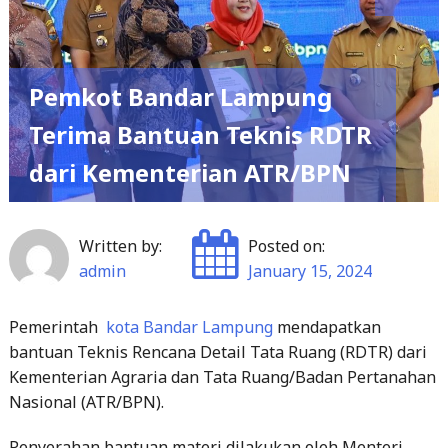
Pemkot Bandar Lampung
Terima Bantuan Teknis RDTR
dari Kementerian ATR/BPN
Written by:
Posted on:
admin
January 15, 2024
Pemerintah
kota Bandar Lampung
mendapatkan
bantuan Teknis Rencana Detail Tata Ruang (RDTR) dari
Kementerian Agraria dan Tata Ruang/Badan Pertanahan
Nasional (ATR/BPN).
Penyerahan bantuan materi dilakukan oleh Menteri