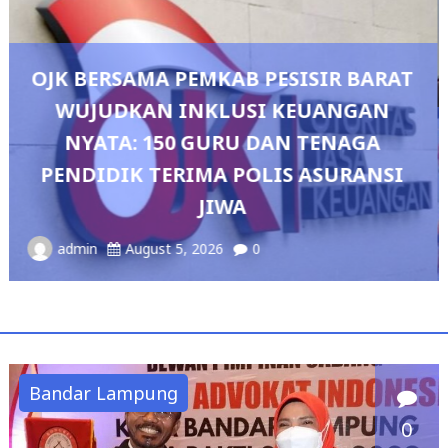
ARAT
AN
A
Pedang Pora Sambut Kombes Herb
NSI
Sianipar, Babak Baru Kepemimpinan
Polresta Bandar Lampung
admin
August 4, 2026
0
Bandar Lampung
0