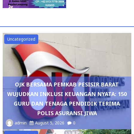
Uncategorized
OJK BERSAMA PEMKAB PESISIR BARAT
WUJUDKAN INKLUSI KEUANGAN NYATA: 150
GURU DAN TENAGA PENDIDIK TERIMA
POLIS ASURANSI JIWA
admin
August 5, 2026
0