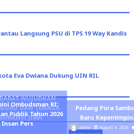
us
Pantau Langsung PSU di TPS 19 Way Kandis
ikota Eva Dwiana Dukung UIN RIL
R BARAT WUJUDKAN
pini Ombudsman RI:
0 GURU DAN TENAGA
Pedang Pora Sambu
nan Publik Tahun 2026
SURANSI JIWA
Baru Kepemimpina
 Insan Pers
admin
August 4, 2026