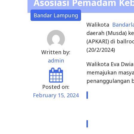
Asosiasi Pemadam Keb
Bandar Lampung
Walikota
Bandar
daerah (Musda) k
(APKARI) di ballr
(20/2/2024)
Written by:
admin
Walikota Eva Dwi
memajukan masya
penanggulangan b
Posted on:
February 15, 2024