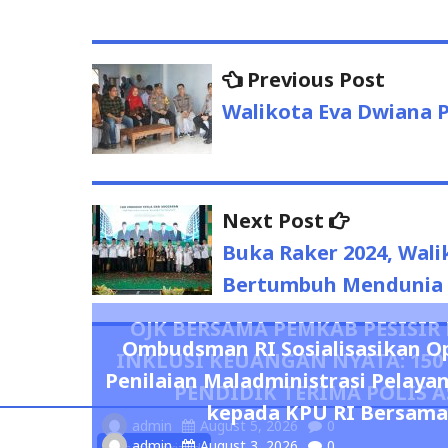
Previous Post
Previo
Post
post:
Walikota Eva Dwiana 
navigation
Next Post
Next
post:
Buka Raker 2024, Wal
Bertumbuh Mendunia
OJK BERSAMA PEMKAB PESISI
Ombudsman RI Sosialisasikan O
INKLUSI KEUANGAN NYATA: 15
Penilaian Maladministrasi Pelaya
PENDIDIK TERIMA POLIS A
kepada KPU RI Bersama
admin
August 5, 2026
0
admin
August 3, 2026
0