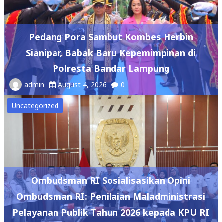
Pedang Pora Sambut Kombes Herbin
Sianipar, Babak Baru Kepemimpinan di
Polresta Bandar Lampung
admin
August 4, 2026
0
Uncategorized
Ombudsman RI Sosialisasikan Opini
Ombudsman RI: Penilaian Maladministrasi
Pelayanan Publik Tahun 2026 kepada KPU RI