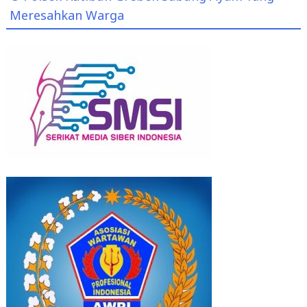
Meresahkan Warga