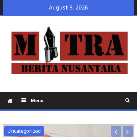
Skip
August 8, 2026
to
content
MitraBeritaNusantara
Berita online
Menu
Uncategorized