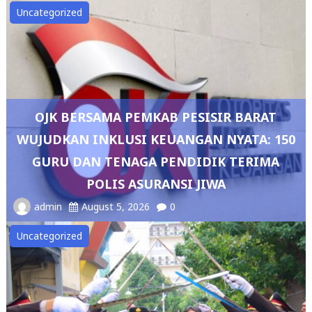
Uncategorized
OJK BERSAMA PEMKAB PESISIR BARAT
WUJUDKAN INKLUSI KEUANGAN NYATA: 150
GURU DAN TENAGA PENDIDIK TERIMA
POLIS ASURANSI JIWA
admin
August 5, 2026
0
Uncategorized