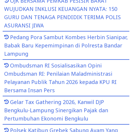
OJK BERSAMA PEMKAB PESISIR BARAT
WUJUDKAN INKLUSI KEUANGAN NYATA: 150
GURU DAN TENAGA PENDIDIK TERIMA POLIS
ASURANSI JIWA
Pedang Pora Sambut Kombes Herbin Sianipar,
Babak Baru Kepemimpinan di Polresta Bandar
Lampung
Ombudsman RI Sosialisasikan Opini
Ombudsman RI: Penilaian Maladministrasi
Pelayanan Publik Tahun 2026 kepada KPU RI
Bersama Insan Pers
Gelar Tax Gathering 2026, Kanwil DJP
Bengkulu-Lampung Sinergikan Pajak dan
Pertumbuhan Ekonomi Bengkulu
Polsek Katibun Grebek Sabung Ayam Yang