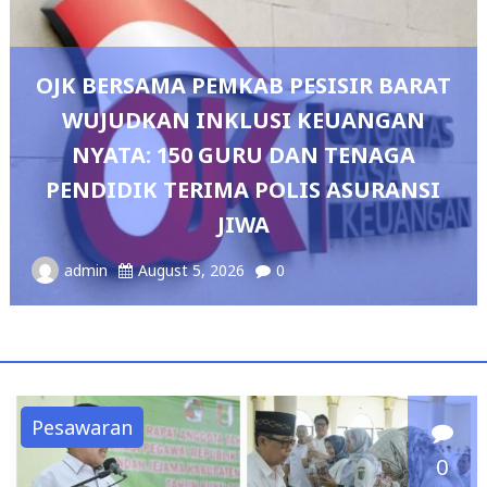
MKAB PESISIR BARAT
KLUSI KEUANGAN
GURU DAN TENAGA
Pedang Pora Samb
MA POLIS ASURANSI
Sianipar, Babak Ba
JIWA
Polresta Ba
026
0
admin
August 4, 202
Pesawaran
0