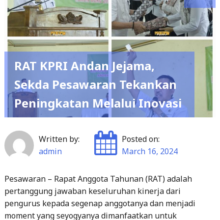
RAT KPRI Andan Jejama,
Sekda Pesawaran Tekankan
Peningkatan Melalui Inovasi
Written by:
Posted on:
admin
March 16, 2024
Pesawaran – Rapat Anggota Tahunan (RAT) adalah
pertanggung jawaban keseluruhan kinerja dari
pengurus kepada segenap anggotanya dan menjadi
moment yang seyogyanya dimanfaatkan untuk