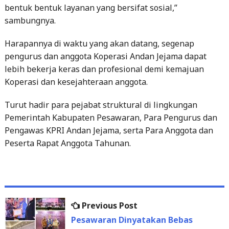
bentuk bentuk layanan yang bersifat sosial,”
sambungnya.
Harapannya di waktu yang akan datang, segenap
pengurus dan anggota Koperasi Andan Jejama dapat
lebih bekerja keras dan profesional demi kemajuan
Koperasi dan kesejahteraan anggota.
Turut hadir para pejabat struktural di lingkungan
Pemerintah Kabupaten Pesawaran, Para Pengurus dan
Pengawas KPRI Andan Jejama, serta Para Anggota dan
Peserta Rapat Anggota Tahunan.
Previous
Previous Post
Post
post:
Pesawaran Dinyatakan Bebas