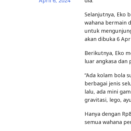
April 6, 2024
dia.
Selanjutnya, Eko 
wahana bermain d
untuk mengunjungi
akan dibuka 6 Apri
Berikutnya, Eko 
luar angkasa dan 
“Ada kolam bola s
berbagai jenis se
lalu, ada mini gam
gravitasi, lego, ay
Hanya dengan Rp8
semua wahana pe