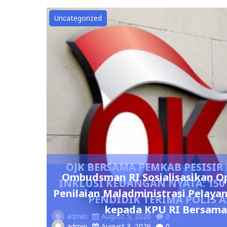
Uncategorized
OJK BERSAMA PEMKAB PESISI
Ombudsman RI Sosialisasikan O
INKLUSI KEUANGAN NYATA: 15
Penilaian Maladministrasi Pelaya
PENDIDIK TERIMA POLIS A
kepada KPU RI Bersama
admin
August 5, 2026
0
admin
August 3, 2026
0