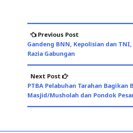
Previous Post
Previous
Post
post:
Gandeng BNN, Kepolisian dan TNI,
navigation
Razia Gabungan
Next Post
Next
post:
PTBA Pelabuhan Tarahan Bagikan B
Masjid/Musholah dan Pondok Pesa