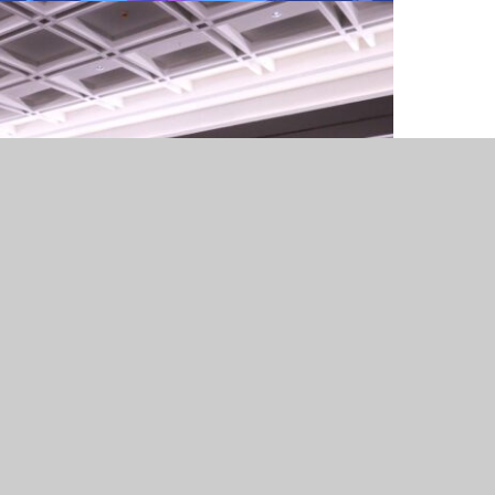
ing 2026, Kanwil DJP Bengkulu-
 Pajak dan Pertumbuhan Ekonomi
Bengkulu
0