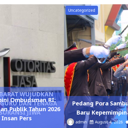
Uncategorized
R BARAT WUJUDKAN
pini Ombudsman RI:
0 GURU DAN TENAGA
Pedang Pora Sambu
nan Publik Tahun 2026
SURANSI JIWA
Baru Kepemimpina
 Insan Pers
admin
August 4, 2026