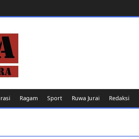
Berita online
MitraBeritaNusant
rasi
Ragam
Sport
Ruwa Jurai
Redaksi