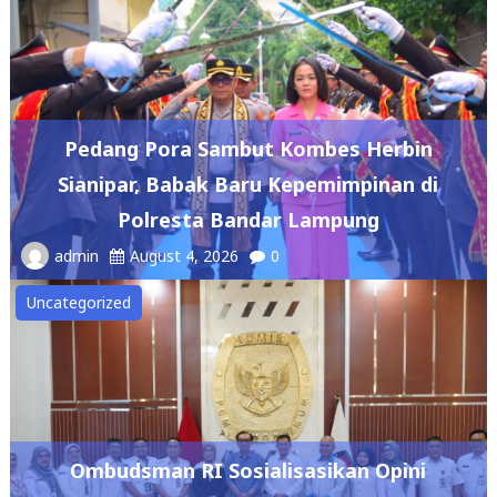
Pedang Pora Sambut Kombes Herbin
Sianipar, Babak Baru Kepemimpinan di
Polresta Bandar Lampung
admin
August 4, 2026
0
Uncategorized
Ombudsman RI Sosialisasikan Opini