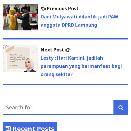
Previous
Previous Post
Post
post:
Dani Mulyawati dilantik jadi PAW
navigation
anggota DPRD Lampung
Next
Next Post
post:
Lesty : Hari Kartini, jadilah
perempuan yang bermanfaat bagi
orang sekitar
Search
for:
Recent Posts