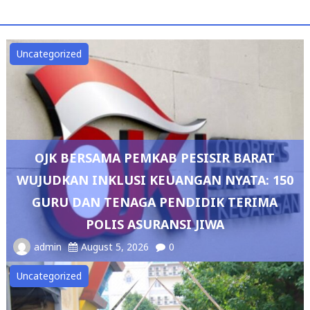
Uncategorized
OJK BERSAMA PEMKAB PESISIR BARAT
WUJUDKAN INKLUSI KEUANGAN NYATA: 150
GURU DAN TENAGA PENDIDIK TERIMA
POLIS ASURANSI JIWA
admin
August 5, 2026
0
Uncategorized