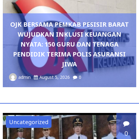
OJK BERSAMA PEMKAB PESISIR BARAT
WUJUDKAN INKLUSI KEUANGAN
NYATA: 150 GURU DAN TENAGA
PENDIDIK TERIMA POLIS ASURANSI
JIWA
admin
August 5, 2026
0
Uncategorized
0