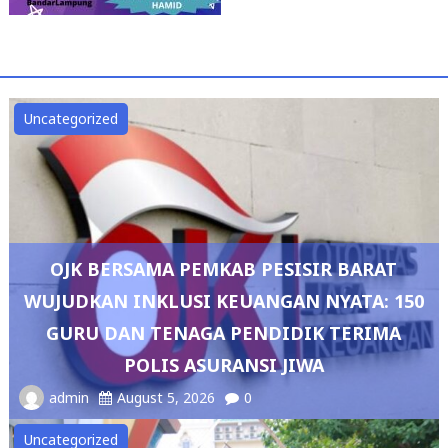
Uncategorized
OJK BERSAMA PEMKAB PESISIR BARAT
WUJUDKAN INKLUSI KEUANGAN NYATA: 150
GURU DAN TENAGA PENDIDIK TERIMA
POLIS ASURANSI JIWA
admin
August 5, 2026
0
Uncategorized