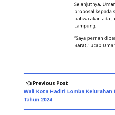
Selanjutnya, Umar
proposal kepada s
bahwa akan ada ja
Lampung.
“Saya pernah dib
Barat,” ucap Umar
Previous Post
Previous
Post
post:
Wali Kota Hadiri Lomba Kelurahan 
navigation
Tahun 2024