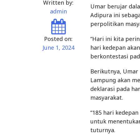
Written by:
Umar berujar dala
admin
Adipura ini sebag
perpolitikan mas
Posted on:
“Hari ini kita per
June 1, 2024
hari kedepan akan
berkontestasi pada
Berikutnya, Umar 
Lampung akan meng
deklarasi pada ha
masyarakat.
“185 hari kedepa
untuk menentukan
tuturnya.