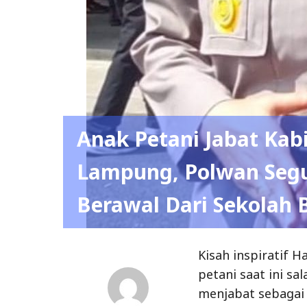
Anak Petani Jabat Ka
Lampung, Polwan Segu
Berawal Dari Sekolah 
Kisah inspiratif H
petani saat ini s
menjabat sebagai