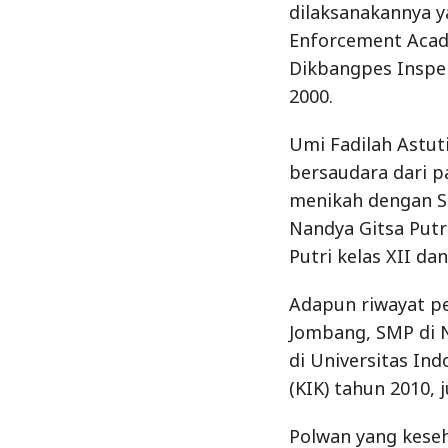
dilaksanakannya ya
Enforcement Acad
Dikbangpes Inspe
2000.
Umi Fadilah Astut
bersaudara dari pa
menikah dengan Sig
Nandya Gitsa Put
Putri kelas XII da
Adapun riwayat pe
Jombang, SMP di N
di Universitas Ind
(KIK) tahun 2010, 
Polwan yang kese