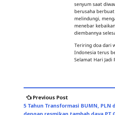
senyum saat diwaw
berusaha berbuat 
melindungi, meng
menebar kebaikan
diembannya selesa
Teriring doa dar
Indonesia terus b
Selamat Hari Jadi
Previous Post
Previous
Post
post:
5 Tahun Transformasi BUMN, PLN 
navigation
dengan resmikan tambah daya PT G