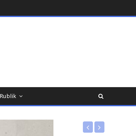
ara
Rublik