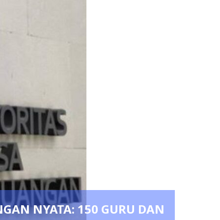
ut Kombes Herbin Sianipar, Babak B