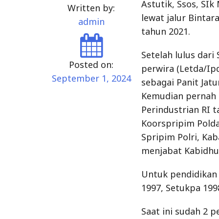
Astutik, Ssos, SIk
Written by:
lewat jalur Bintar
admin
tahun 2021.
Setelah lulus dari
Posted on:
perwira (Letda/Ip
September 1, 2024
sebagai Panit Jat
Kemudian pernah 
Perindustrian RI 
Koorspripim Pold
Spripim Polri, Ka
menjabat Kabidh
Untuk pendidikan 
1997, Setukpa 199
Saat ini sudah 2 