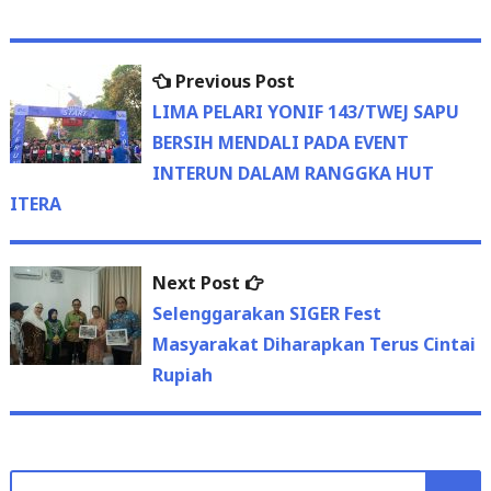
Previous
Previous Post
Post
post:
LIMA PELARI YONIF 143/TWEJ SAPU
navigation
BERSIH MENDALI PADA EVENT
INTERUN DALAM RANGGKA HUT
ITERA
Next
Next Post
post:
Selenggarakan SIGER Fest
Masyarakat Diharapkan Terus Cintai
Rupiah
Search