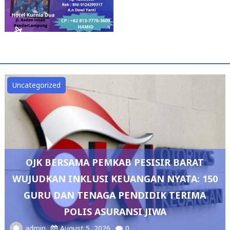
Uncategorized
OJK BERSAMA PEMKAB PESISIR BARAT
WUJUDKAN INKLUSI KEUANGAN NYATA: 150
GURU DAN TENAGA PENDIDIK TERIMA
POLIS ASURANSI JIWA
admin
August 5, 2026
0