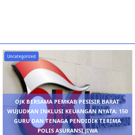
Uncategorized
OJK BERSAMA PEMKAB PESISIR BARAT
WUJUDKAN INKLUSI KEUANGAN NYATA: 150
GURU DAN TENAGA PENDIDIK TERIMA
POLIS ASURANSI JIWA