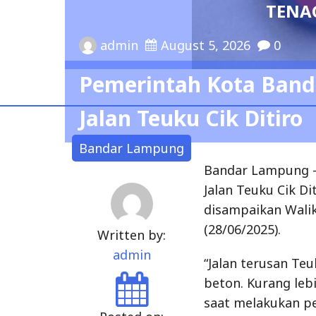
TENAG
admin
August 5, 2026
0
Pemerintah Kota Band
Jalan Teuku Cik Ditiro
Bandar Lampung
Bandar Lampung 
Jalan Teuku Cik Di
disampaikan Wali
(28/06/2025).
Written by:
admin
“Jalan terusan Te
beton. Kurang leb
saat melakukan p