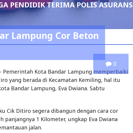
A PENDIDIK TERIMA POLIS ASURANS
ar Lampung Cor Beton
0
– Pemerintah Kota Bandar Lampung memperbaiki
tiro yang berada di Kecamatan Kemiling, hal itu
kota Bandar Lampung, Eva Dwiana. Sabtu
uku Cik Ditiro segera dibangun dengan cara cor
ih panjangnya 1 Kilometer, ungkap Eva Dwiana
emantauan jalan.