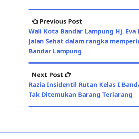
Previous Post
Previous
Post
post:
Wali Kota Bandar Lampung Hj. Eva
navigation
Jalan Sehat dalam rangka memperin
Bandar Lampung
Next Post
Next
post:
Razia Insidentil Rutan Kelas I Ba
Tak Ditemukan Barang Terlarang