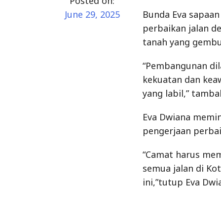
Posted on:
June 29, 2025
Bunda Eva sapaan
perbaikan jalan d
tanah yang gembu
“Pembangunan dil
kekuatan dan keaw
yang labil,” tamba
Eva Dwiana memin
pengerjaan perbaik
“Camat harus mem
semua jalan di Ko
ini,”tutup Eva Dwi