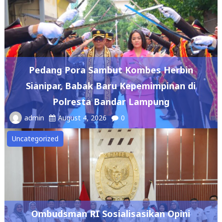
Pedang Pora Sambut Kombes Herbin
Sianipar, Babak Baru Kepemimpinan di
Polresta Bandar Lampung
admin
August 4, 2026
0
Uncategorized
Ombudsman RI Sosialisasikan Opini