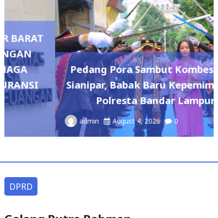
Pedang Pora Sambut Kombes Herbin
Sianipar, Babak Baru Kepemimpinan di
Polresta Bandar Lampung
admin
August 4, 2026
0
DPRD