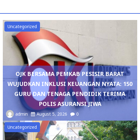
Uncategorized
OJK BERSAMA PEMKAB PESISIR BARAT
WUJUDKAN INKLUSI KEUANGAN NYATA: 150
GURU DAN TENAGA PENDIDIK TERIMA
POLIS ASURANSI JIWA
admin
August 5, 2026
0
Uncategorized