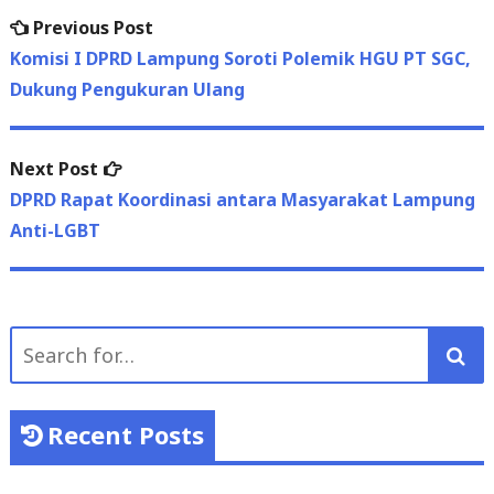
Previous
Previous Post
Post
post:
Komisi I DPRD Lampung Soroti Polemik HGU PT SGC,
navigation
Dukung Pengukuran Ulang
Next
Next Post
post:
DPRD Rapat Koordinasi antara Masyarakat Lampung
Anti-LGBT
Search
for:
Recent Posts