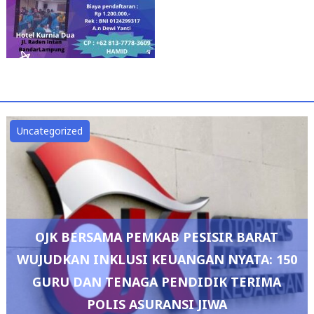
Uncategorized
OJK BERSAMA PEMKAB PESISIR BARAT
WUJUDKAN INKLUSI KEUANGAN NYATA: 150
GURU DAN TENAGA PENDIDIK TERIMA
POLIS ASURANSI JIWA