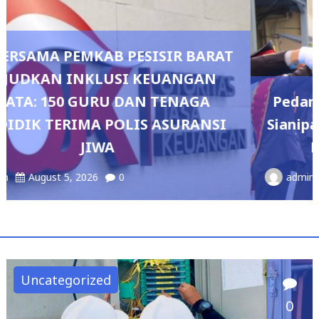
Pedang Pora Sambut Kombes Herbin
Sianipar, Babak Baru Kepemimpinan di
Polresta Bandar Lampung
admin
August 4, 2026
0
Uncategorized
0