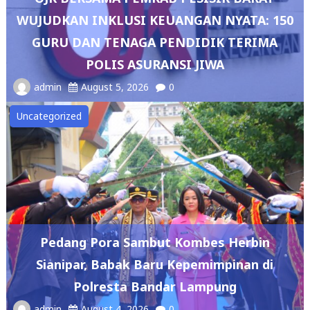
WUJUDKAN INKLUSI KEUANGAN NYATA: 150
GURU DAN TENAGA PENDIDIK TERIMA
POLIS ASURANSI JIWA
admin
August 5, 2026
0
Uncategorized
Pedang Pora Sambut Kombes Herbin
Sianipar, Babak Baru Kepemimpinan di
Polresta Bandar Lampung
admin
August 4, 2026
0