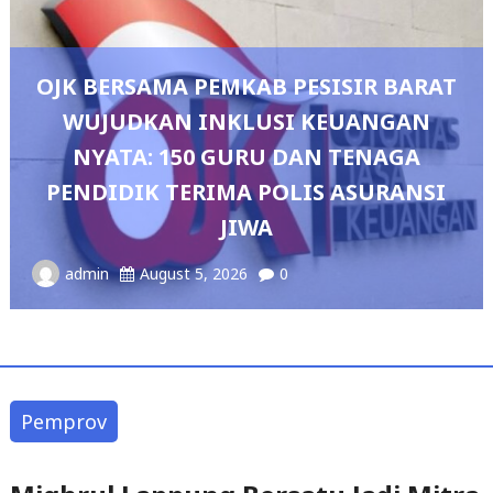
IR BARAT
ANGAN
ENAGA
Pedang Pora Sambut Kombes 
SURANSI
Sianipar, Babak Baru Kepemimp
Polresta Bandar Lampun
admin
August 4, 2026
0
Pemprov