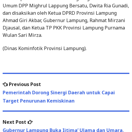
Umum DPP Mighrul Lappung Bersatu, Dwita Ria Gunadi,
dan disaksikan oleh Ketua DPRD Provinsi Lampung
Ahmad Giri Akbar, Gubernur Lampung, Rahmat Mirzani
Djausal, dan Ketua TP PKK Provinsi Lampung Purnama
Wulan Sari Mirza.
(Dinas Kominfotik Provinsi Lampung).
Previous
Previous Post
Post
post:
Pemerintah Dorong Sinergi Daerah untuk Capai
navigation
Target Penurunan Kemiskinan
Next
Next Post
post:
Gubernur Lampung Buka Ijtima’ Ulama dan Umara,