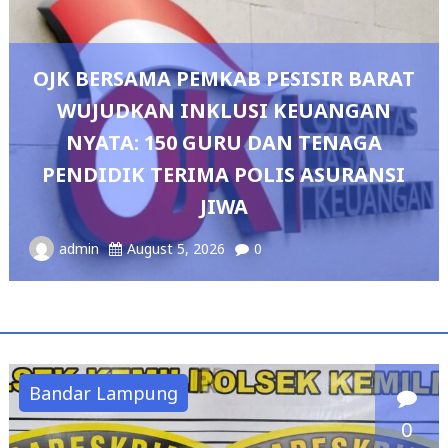
ESISIR BARAT
 KEUANGAN
AN TENAGA
Pedang Pora Sambut Kom
IS ASURANSI
Sianipar, Babak Baru Kepe
Polresta Bandar La
admin
August 4, 2026
0
Bandar Lampung
0