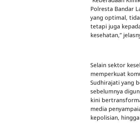
Polresta Bandar 
yang optimal, tida
tetapi juga kepa
kesehatan,” jelasn
Selain sektor kes
memperkuat komun
Sudhirajati yang 
sebelumnya diguna
kini bertransform
media penyampaian
kepolisian, hingg