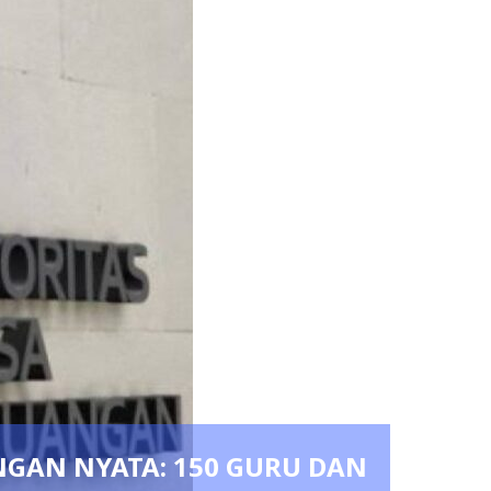
NYATA: 150 GURU DAN
Pedang Por