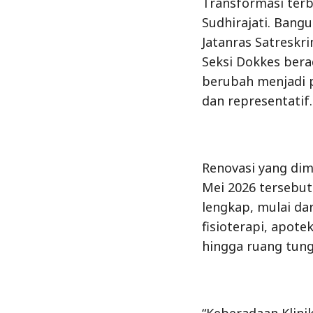
Transformasi terb
Sudhirajati. Ban
Jatanras Satreskr
Seksi Dokkes berad
berubah menjadi 
dan representatif.
Renovasi yang di
Mei 2026 tersebut
lengkap, mulai da
fisioterapi, apotek
hingga ruang tung
“Keberadaan Klini