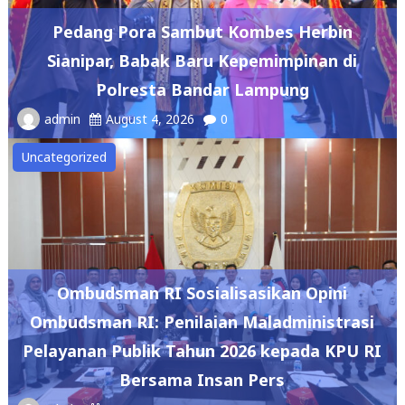
Pedang Pora Sambut Kombes Herbin
Sianipar, Babak Baru Kepemimpinan di
Polresta Bandar Lampung
admin
August 4, 2026
0
Uncategorized
Ombudsman RI Sosialisasikan Opini
Ombudsman RI: Penilaian Maladministrasi
Pelayanan Publik Tahun 2026 kepada KPU RI
Bersama Insan Pers