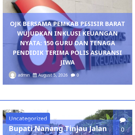
 PESISIR BARAT
SI KEUANGAN
 DAN TENAGA
Pedang Pora Sambut K
OLIS ASURANSI
Sianipar, Babak Baru K
Polresta Bandar
0
admin
August 4, 2026
0
Uncategorized
Bupati Nanang Tinjau Jalan
0