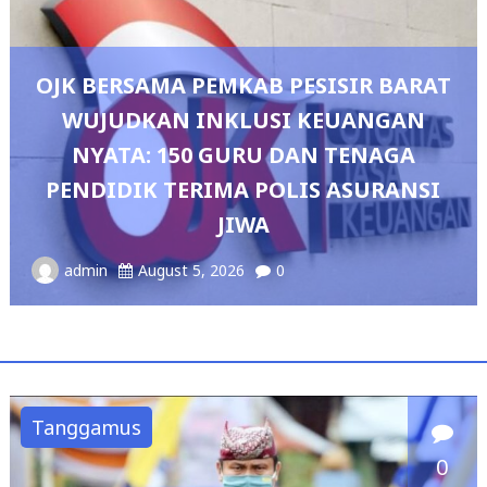
ESISIR BARAT
 KEUANGAN
DAN TENAGA
Pedang Pora Sambut Ko
LIS ASURANSI
Sianipar, Babak Baru Kep
Polresta Bandar L
admin
August 4, 2026
0
Tanggamus
0