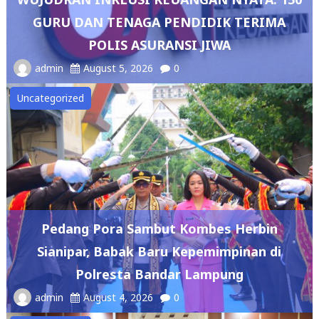
GURU DAN TENAGA PENDIDIK TERIMA
POLIS ASURANSI JIWA
admin
August 5, 2026
0
Uncategorized
Pedang Pora Sambut Kombes Herbin
Sianipar, Babak Baru Kepemimpinan di
Polresta Bandar Lampung
admin
August 4, 2026
0