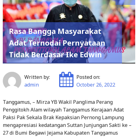
Rasa Bangga Masyarakat
Adat Ternodai Pernyataan
Tidak Berdasar Ike Edwin
Written by:
Posted on:
admin
October 26, 2022
Tanggamus, – Mirza YB Wakil Panglima Perang
Penggitokh Alam wilayah Tanggamus Kerajaan Adat
Paksi Pak Sekala Brak Kepaksian Pernong Lampung
mengapresiasi kedatangan Suttan Junjungan Sakti ke –
27 di Bumi Begawi Jejama Kabupaten Tanggamus