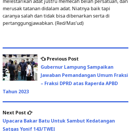
melestarikan adat justru memecah belah persatuan, dan
merusak tatanan didalam adat. Niatnya baik tapi
caranya salah dan tidak bisa dibenarkan serta di
pertanggungjawabkan. (Red/Mas’ud)
Previous
Previous Post
Post
post:
Gubernur Lampung Sampaikan
navigation
Jawaban Pemandangan Umum Fraksi
– Fraksi DPRD atas Raperda APBD
Tahun 2023
Next
Next Post
post:
Upacara Bakar Batu Untuk Sambut Kedatangan
Satgas Yonif 143/TWEJ