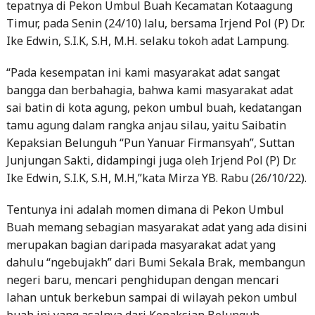
tepatnya di Pekon Umbul Buah Kecamatan Kotaagung
Timur, pada Senin (24/10) lalu, bersama Irjend Pol (P) Dr.
Ike Edwin, S.I.K, S.H, M.H. selaku tokoh adat Lampung.
“Pada kesempatan ini kami masyarakat adat sangat
bangga dan berbahagia, bahwa kami masyarakat adat
sai batin di kota agung, pekon umbul buah, kedatangan
tamu agung dalam rangka anjau silau, yaitu Saibatin
Kepaksian Belunguh “Pun Yanuar Firmansyah”, Suttan
Junjungan Sakti, didampingi juga oleh Irjend Pol (P) Dr.
Ike Edwin, S.I.K, S.H, M.H,”kata Mirza YB. Rabu (26/10/22).
Tentunya ini adalah momen dimana di Pekon Umbul
Buah memang sebagian masyarakat adat yang ada disini
merupakan bagian daripada masyarakat adat yang
dahulu “ngebujakh” dari Bumi Sekala Brak, membangun
negeri baru, mencari penghidupan dengan mencari
lahan untuk berkebun sampai di wilayah pekon umbul
buah ini yang asalnya dari Kepaksian Belunguh.