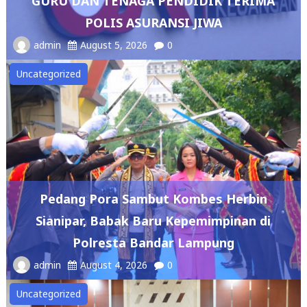
GURU DAN TENAGA PENDIDIK TERIMA
POLIS ASURANSI JIWA
admin
August 5, 2026
0
Uncategorized
Pedang Pora Sambut Kombes Herbin
Sianipar, Babak Baru Kepemimpinan di
Polresta Bandar Lampung
admin
August 4, 2026
0
Uncategorized