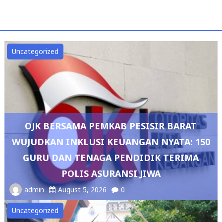
Uncategorized
OJK BERSAMA PEMKAB PESISIR BARAT
WUJUDKAN INKLUSI KEUANGAN NYATA: 150
GURU DAN TENAGA PENDIDIK TERIMA
POLIS ASURANSI JIWA
admin
August 5, 2026
0
Uncategorized