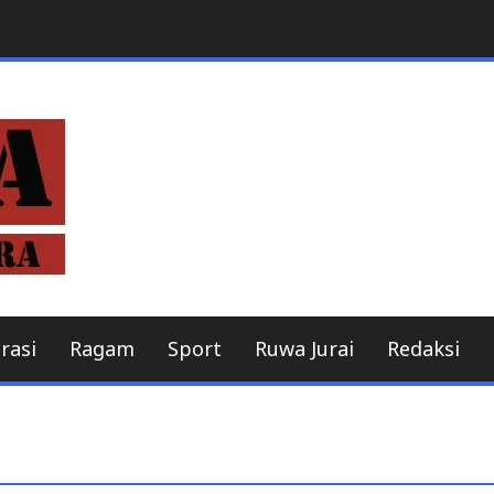
Berita online
MitraBeritaNusant
rasi
Ragam
Sport
Ruwa Jurai
Redaksi