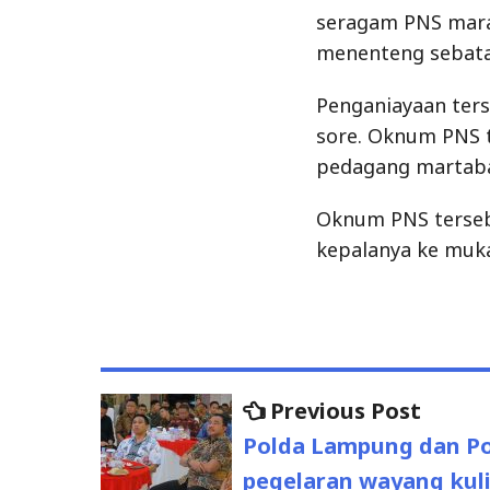
seragam PNS mara
menenteng sebata
Penganiayaan ters
sore. Oknum PNS 
pedagang martaba
Oknum PNS terse
kepalanya ke muk
Previous Post
Previo
Post
post:
Polda Lampung dan Pol
navigation
pegelaran wayang kul