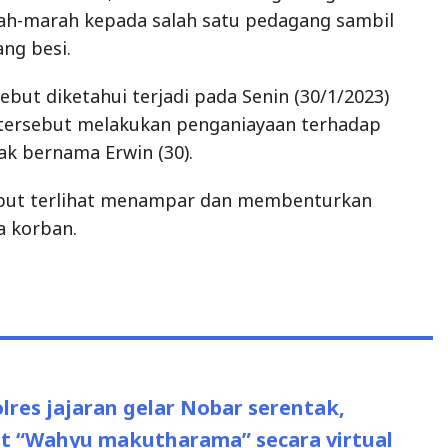
h-marah kepada salah satu pedagang sambil
ng besi.
ebut diketahui terjadi pada Senin (30/1/2023)
tersebut melakukan penganiayaan terhadap
k bernama Erwin (30).
but terlihat menampar dan membenturkan
a korban.
us
res jajaran gelar Nobar serentak,
it “Wahyu makutharama” secara virtual