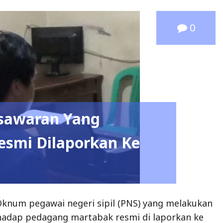
0
sawaran Yang
esmi Dilaporkan Ke
knum pegawai negeri sipil (PNS) yang melakukan
hadap pedagang martabak resmi di laporkan ke