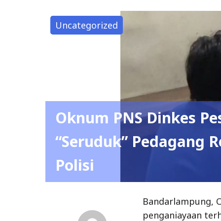
Uncategorized
Oknum PNS Dinkes Pe
“Seruduk” Pedagang R
Polisi
Bandarlampung, O
penganiayaan ter