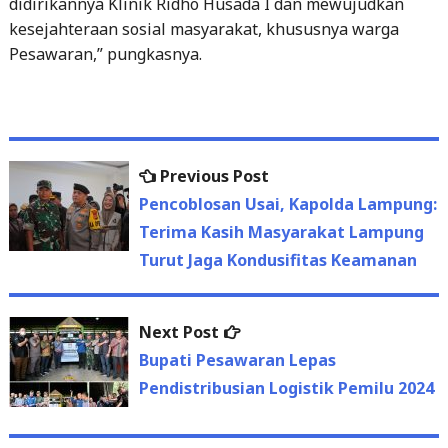
didirikannya Klinik Ridho Husada I dan mewujudkan
kesejahteraan sosial masyarakat, khususnya warga
Pesawaran,” pungkasnya.
Previous
Previous Post
Post
post:
Pencoblosan Usai, Kapolda Lampung:
navigation
Terima Kasih Masyarakat Lampung
Turut Jaga Kondusifitas Keamanan
Next
Next Post
post:
Bupati Pesawaran Lepas
Pendistribusian Logistik Pemilu 2024