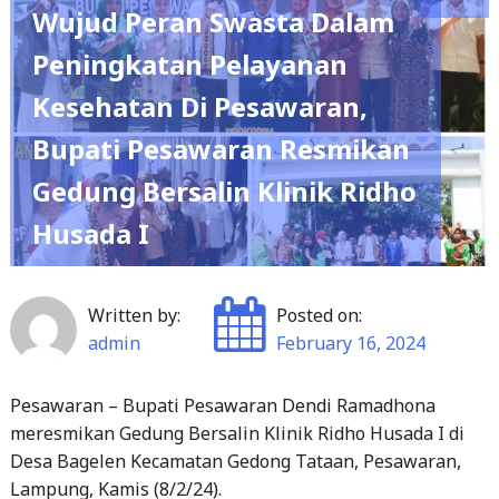
Wujud Peran Swasta Dalam
Peningkatan Pelayanan
Kesehatan Di Pesawaran,
Bupati Pesawaran Resmikan
Gedung Bersalin Klinik Ridho
Husada I
Written by:
Posted on:
admin
February 16, 2024
Pesawaran – Bupati Pesawaran Dendi Ramadhona
meresmikan Gedung Bersalin Klinik Ridho Husada I di
Desa Bagelen Kecamatan Gedong Tataan, Pesawaran,
Lampung, Kamis (8/2/24).