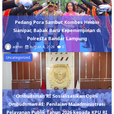
Pedang Pora Sambut Kombes Herbin
Sianipar, Babak Baru Kepemimpinan di
Polresta Bandar Lampung
admin
August 4, 2026
0
Uncategorized
Ombudsman RI Sosialisasikan Opini
Ombudsman RI: Penilaian Maladministrasi
Pelayanan Publik Tahun 2026 kepada KPU RI