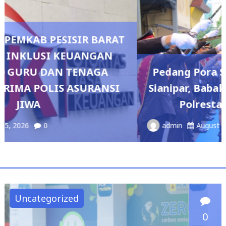
Pedang Pora Sambut Kombes Herbin
Sianipar, Babak Baru Kepemimpinan di
Polresta Bandar Lampung
admin
August 4, 2026
0
Uncategorized
0