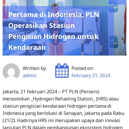
Pertama di Indonesia, PLN
Operasikan Stasiun
Pengisian Hidrogen untuk
Kendaraan
Written by:
Posted on:
admin
February 21, 2024
Jakarta, 21 Februari 2024 – PT PLN (Persero)
meresmikan _Hydrogen Refueling Station_ (HRS) atau
stasiun pengisian kendaraan hidrogen pertama di
Indonesia yang berlokasi di Senayan, Jakarta pada Rabu
(21/2). Hadirnya HRS ini merupakan upaya dan inovasi
lanjutan PLN dalam pembangunan ekosistem hidrogen