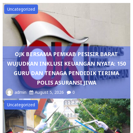
Uncategorized
OJK BERSAMA PEMKAB PESISIR BARAT
WUJUDKAN INKLUSI KEUANGAN NYATA: 150
GURU DAN TENAGA PENDIDIK TERIMA
POLIS ASURANSI JIWA
admin
August 5, 2026
0
Uncategorized