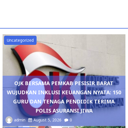
Uncategorized
OJK BERSAMA PEMKAB PESISIR BARAT
WUJUDKAN INKLUSI KEUANGAN NYATA: 150
GURU DAN TENAGA PENDIDIK TERIMA
POLIS ASURANSI JIWA
admin
August 5, 2026
0