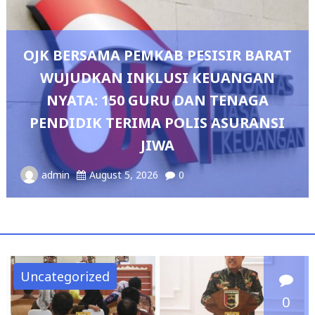
OJK BERSAMA PEMKAB PESISIR BARAT
WUJUDKAN INKLUSI KEUANGAN
NYATA: 150 GURU DAN TENAGA
PENDIDIK TERIMA POLIS ASURANSI
JIWA
admin
August 5, 2026
0
Uncategorized
0