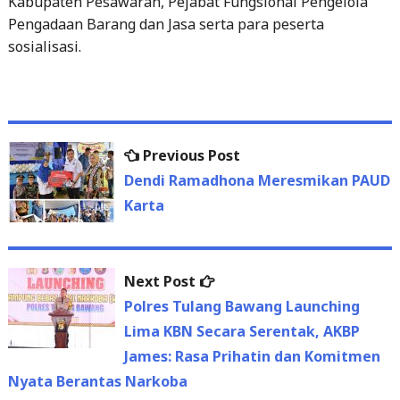
Kabupaten Pesawaran, Pejabat Fungsional Pengelola
Pengadaan Barang dan Jasa serta para peserta
sosialisasi.
Previous
Previous Post
Post
post:
Dendi Ramadhona Meresmikan PAUD
navigation
Karta
Next
Next Post
post:
Polres Tulang Bawang Launching
Lima KBN Secara Serentak, AKBP
James: Rasa Prihatin dan Komitmen
Nyata Berantas Narkoba