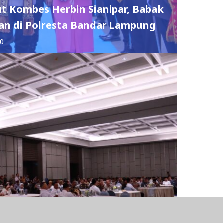
t Kombes Herbin Sianipar, Babak
n di Polresta Bandar Lampung
0
ing 2026, Kanwil DJP Bengkulu-