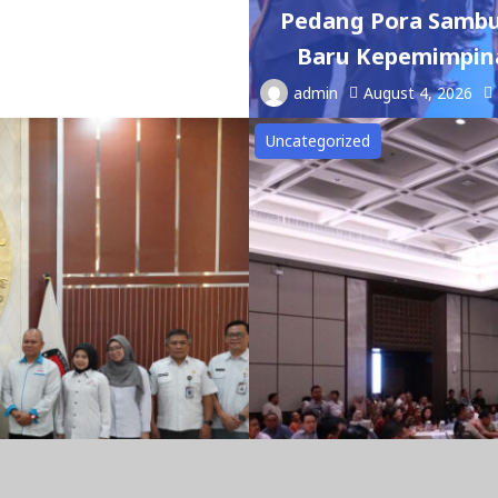
Pedang Pora Sambu
Baru Kepemimpina
admin
August 4, 2026
Uncategorized
pini Ombudsman RI:
Gelar Tax Gather