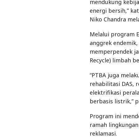
mendukung kebija
energi bersih,” k
Niko Chandra melal
Melalui program 
anggrek endemik, 
memperpendek jar
Recycle) limbah be
“PTBA juga melak
rehabilitasi DAS,
elektrifikasi per
berbasis listrik,” 
Program ini mend
ramah lingkungan
reklamasi.