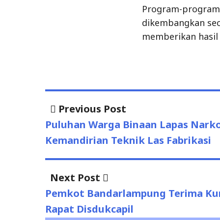
Program-program 
dikembangkan seca
memberikan hasil 
Previous Post
Previous
Post
post:
Puluhan Warga Binaan Lapas Narko
navigation
Kemandirian Teknik Las Fabrikasi
Next Post
Next
post:
Pemkot Bandarlampung Terima Kun
Rapat Disdukcapil